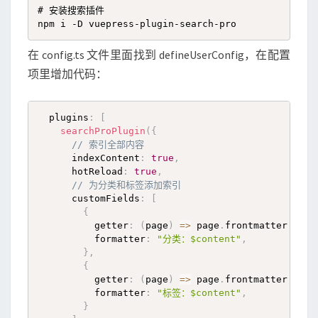
# 安装搜索插件

npm i -D vuepress-plugin-search-pro
在 config.ts 文件里面找到 defineUserConfig，在配置
项里增加代码：
  plugins
:
[
searchProPlugin
(
{
// 索引全部内容
      indexContent
:
true
,
      hotReload
:
true
,
// 为分类和标签添加索引
      customFields
:
[
{
          getter
:
(
page
)
=>
 page
.
frontmatter
.
cate
          formatter
:
"分类：$content"
,
}
,
{
          getter
:
(
page
)
=>
 page
.
frontmatter
.
tag
,
          formatter
:
"标签：$content"
,
}