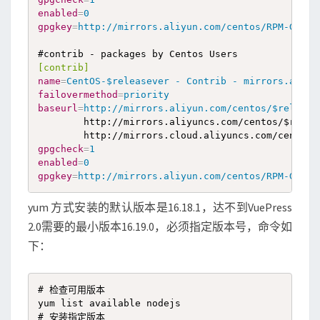
enabled
=
0
gpgkey
=
http://mirrors.aliyun.com/centos/RPM-GPG-K
[contrib]
name
=
CentOS-$releasever - Contrib - mirrors.aliyu
failovermethod
=
priority
baseurl
=
http://mirrors.aliyun.com/centos/$release
        http://mirrors.aliyuncs.com/centos/$releas
gpgcheck
=
1
enabled
=
0
gpgkey
=
http://mirrors.aliyun.com/centos/RPM-GPG-K
yum 方式安装的默认版本是16.18.1，达不到VuePress
2.0需要的最小版本16.19.0，必须指定版本号，命令如
下：
# 检查可用版本

yum list available nodejs

# 安装指定版本
