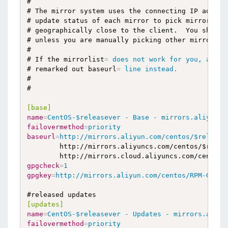
#

# The mirror system uses the connecting IP address
# update status of each mirror to pick mirrors tha
# geographically close to the client.  You should 
# unless you are manually picking other mirrors.

#

# If the mirrorlist
=
 does not work for you, as a 
# remarked out baseurl
=
 line instead.
#

#

[base]
name
=
CentOS-$releasever - Base - mirrors.aliyun.c
failovermethod
=
priority
baseurl
=
http://mirrors.aliyun.com/centos/$release
        http://mirrors.aliyuncs.com/centos/$releas
gpgcheck
=
1
gpgkey
=
http://mirrors.aliyun.com/centos/RPM-GPG-K
[updates]
name
=
CentOS-$releasever - Updates - mirrors.aliyu
failovermethod
=
priority