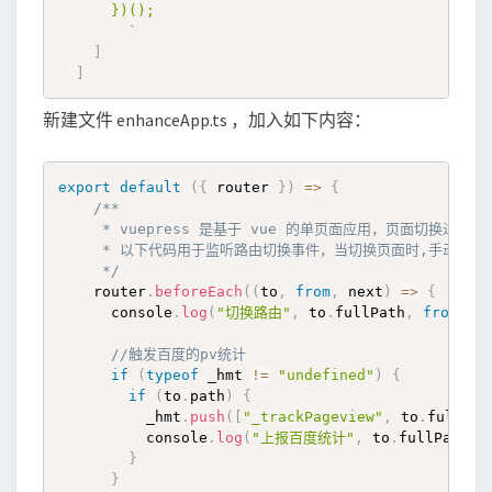
      })();

        `
]
]
新建文件 enhanceApp.ts ，加入如下内容：
export
default
(
{
 router 
}
)
=>
{
/**

     * vuepress 是基于 vue 的单页面应用，页面切换过
     * 以下代码用于监听路由切换事件，当切换页面时,手动上报百
     */
    router
.
beforeEach
(
(
to
,
from
,
 next
)
=>
{
      console
.
log
(
"切换路由"
,
 to
.
fullPath
,
from
.
fu
//触发百度的pv统计
if
(
typeof
 _hmt 
!=
"undefined"
)
{
if
(
to
.
path
)
{
          _hmt
.
push
(
[
"_trackPageview"
,
 to
.
fullPat
          console
.
log
(
"上报百度统计"
,
 to
.
fullPath
)
;
}
}