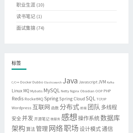
职业生涯
(10)
读书笔记
(1)
面试集锦
(74)
标签
Java
JVM
Javascript
Docker
Dubbo
C/C++
Elasticsearch
Kafka
MySQL
Linux
MQ
PHP
Mybatis
Netty
Nginx
Obsidian
OOP
SQL
Spring
Redis
Spring Cloud
RocketMQ
TCP/IP
分布式
团队
互联网
多线程
Wordpress
函数
前端
感想
数据库
并发
操作系统
安全
开源笔记
微服务
网络
职场
架构
管理
通信
设计模式
算法