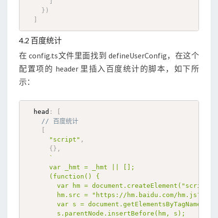
]
}
)
]
4.2 百度统计
在 config.ts文件里面找到 defineUserConfig，在这个
配置项的 header 里插入百度统计的脚本，如下所
示：
  head
:
[
// 百度统计
[
"script"
,
{
}
,
`

      var _hmt = _hmt || [];

      (function() {

        var hm = document.createElement("script");
        hm.src = "https://hm.baidu.com/hm.js
        var s = document.getElementsByTagName("scr
        s.parentNode.insertBefore(hm, s);
