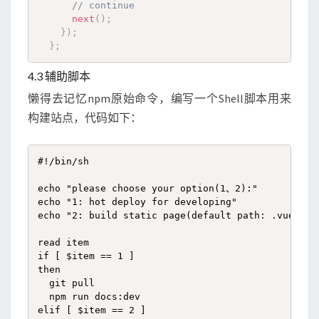
// continue
next
(
)
;
}
)
;
}
;
4.3 辅助脚本
懒得去记忆npm原始命令，编写一个Shell脚本用来
构建站点，代码如下：
#!/bin/sh

echo "please choose your option(1、2):"

echo "1: hot deploy for developing"

echo "2: build static page(default path: .vuepress
read item

if [ $item == 1 ]

then

  git pull

  npm run docs:dev

elif [ $item == 2 ]
