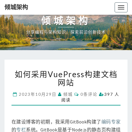
倾城架构
Togg
navig
倾城架构
分享编程与架构知识，探索前沿创新技术
如
如何采用VuePress构建文档
何
采
网站
用
V
C
2023年10月29日
倾城
0条评论
397 人
O
u
阅读
M
e
M
E
P
N
r
T
在建设博客的初期，我采用GitBook构建了
编码专家
S
e
的
专栏
系统。GitBook是基于Node.js的静态页构建组