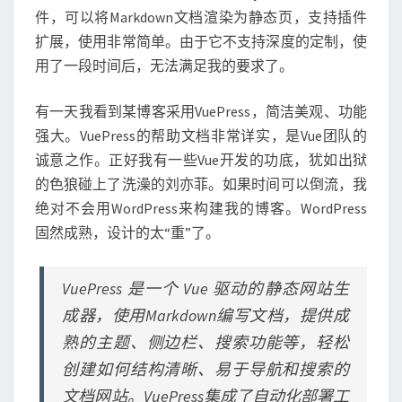
s
件，可以将Markdown文档渲染为静态页，支持插件
s
构
扩展，使用非常简单。由于它不支持深度的定制，使
建
用了一段时间后，无法满足我的要求了。
文
档
有一天我看到某博客采用VuePress，简洁美观、功能
网
强大。VuePress的帮助文档非常详实，是Vue团队的
站
诚意之作。正好我有一些Vue开发的功底，犹如出狱
的色狼碰上了洗澡的刘亦菲。如果时间可以倒流，我
绝对不会用WordPress来构建我的博客。WordPress
固然成熟，设计的太“重”了。
VuePress 是一个 Vue 驱动的静态网站生
成器，使用Markdown编写文档，提供成
熟的主题、侧边栏、搜索功能等，轻松
创建如何结构清晰、易于导航和搜索的
文档网站。VuePress集成了自动化部署工