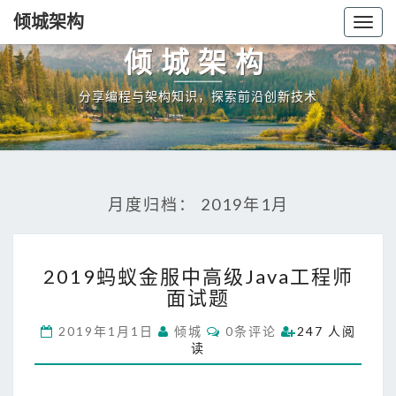
倾城架构
Togg
navig
倾城架构
分享编程与架构知识，探索前沿创新技术
月度归档：
2019年1月
2
2019蚂蚁金服中高级Java工程师
0
面试题
1
9
C
2019年1月1日
倾城
0条评论
247 人阅
蚂
O
读
蚁
M
M
金
E
服
N