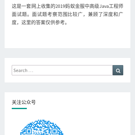
T
这是一套网上收集的2019蚂蚁金服中高级Java工程师
中
S
高
面试题。面试题考察范围比较广，兼顾了深度和广
级
度，这里的答案仅供参考。
J
a
v
a
工
程
师
Search
Search
面
for:
试
题
关注公众号