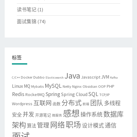
读书笔记
(1)
面试集锦
(74)
标签
Java
JVM
Javascript
Docker
Dubbo
C/C++
Elasticsearch
Kafka
MySQL
Linux
MQ
PHP
Mybatis
Netty
Nginx
Obsidian
OOP
SQL
Spring
Redis
Spring Cloud
RocketMQ
TCP/IP
分布式
团队
互联网
多线程
Wordpress
函数
前端
感想
数据库
并发
操作系统
安全
开源笔记
微服务
网络
职场
架构
管理
通信
设计模式
算法
面试