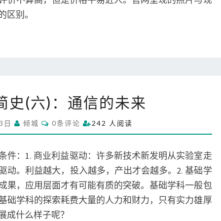
S
明
的区别。
区
心
湖
生
态
园
人
游
简史(六)：通信的未来
类
玩
通
记
C
月3日
倾城
0条评论
242 人阅读
信
O
M
简
M
史
E
条件：1. 商业利益驱动：许多新技术新发明从实验室走
N
(
T
驱动。利益越大，投入越多，产出才会越多。2. 基础学
S
六
成果，应用层面才有可能有质的突破。基础学科一般包
)
基础学科的探索耗费大量的人力和财力，只有实力雄厚
：
通
展成什么样子呢？