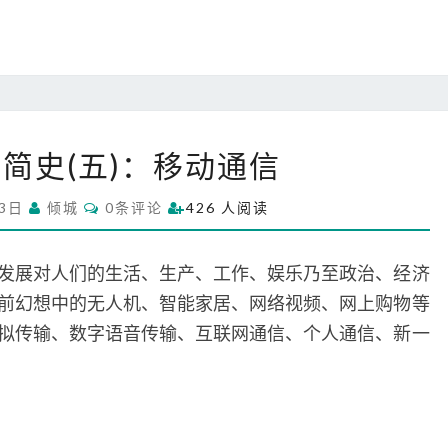
信
的
未
来
人
简史(五)：移动通信
类
通
C
月3日
倾城
0条评论
426 人阅读
信
O
M
简
M
史
E
发展对人们的生活、生产、工作、娱乐乃至政治、经济
N
(
T
年前幻想中的无人机、智能家居、网络视频、网上购物等
S
五
拟传输、数字语音传输、互联网通信、个人通信、新一
)
：
移
动
通