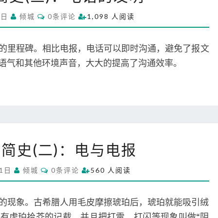
通
机
C
2日
倾城
0条评论
1,098 人阅读
信
网
O
M
简
络
M
史
E
的里程碑。相比电报，电话可以即时沟通，避免了报文
N
(
T
语气和其他环境声音，大大的提高了沟通效率。
S
三
)
：
电
话
的
人
发
简史(二)：电与电报
类
明
通
C
月1日
倾城
0条评论
560 人阅读
信
O
M
简
M
史
E
带电的现象。古希腊人用毛皮摩擦琥珀后，琥珀就能吸引绒
N
(
T
有虎珀拾芥的记载，并且把打雷、打闪等现象叫做“阴