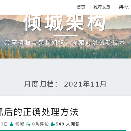
首页
推荐文章
架构
倾城架构
分享编程与架构知识，探索前沿创新技术
月度归档：
2021年11月
亲
抓后的正确处理方法
友
被
C
23日
倾城
0条评论
548 人阅读
抓
O