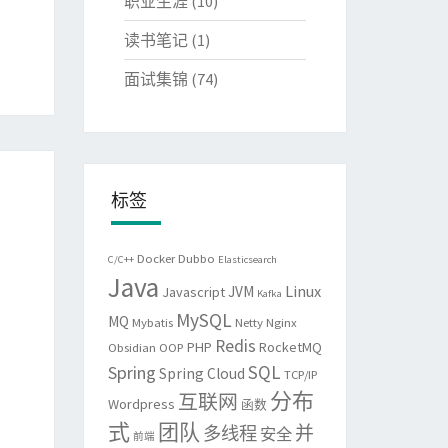
职业生涯
(10)
读书笔记
(1)
面试集锦
(74)
标签
Docker
Dubbo
C/C++
Elasticsearch
Java
Linux
JVM
Javascript
Kafka
MySQL
MQ
Mybatis
Netty
Nginx
Redis
PHP
RocketMQ
Obsidian
OOP
SQL
Spring
Spring Cloud
TCP/IP
分布
互联网
Wordpress
函数
式
团队
并
多线程
安全
前端