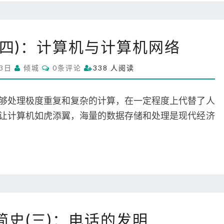
信
人
(四)：计算机与计算机网络
类
通
C
月3日
倾城
0条评论
338 人阅读
信
O
M
简
M
史
E
够处理极度重复和复杂的计算，在一定程度上代替了人
N
(
T
让计算机如虎添翼，海量的数据存储和处理是现代经济
S
四
)
：
计
算
机
与
人
计
简史(三)：电话的发明
类
算