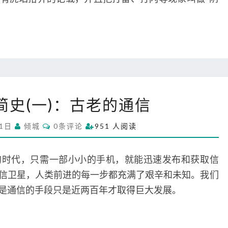
S
二
)
：
电
与
电
报
人
简史(一)：古老的通信
类
通
C
月1日
倾城
0条评论
951 人阅读
信
O
M
简
M
史
E
的时代，只需一部小小的手机，就能迅速发布和获取信
N
(
T
信卫星，人类前进的每一步都充满了艰辛和未知。我们
S
一
是通信的手段只是近两百年才取得巨大发展。
)
：
古