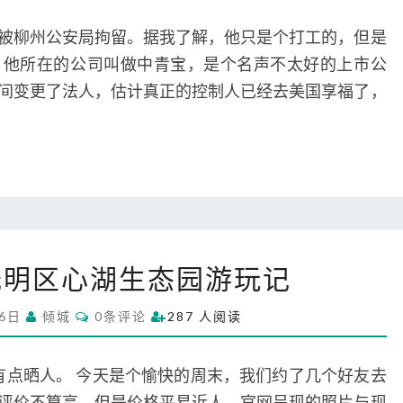
M
后
M
的
E
被柳州公安局拘留。据我了解，他只是个打工的，但是
N
正
T
。他所在的公司叫做中青宝，是个名声不太好的上市公
S
确
间变更了法人，估计真正的控制人已经去美国享福了，
处
理
方
法
2
圳光明区心湖生态园游玩记
0
2
C
月6日
倾城
0条评论
287 人阅读
1
O
M
深
M
圳
E
朗，有点晒人。 今天是个愉快的周末，我们约了几个好友去
N
光
T
评价不算高，但是价格平易近人。官网呈现的照片与现