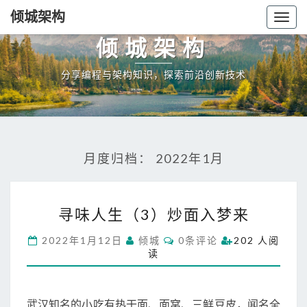
倾城架构
Togg
navig
倾城架构
分享编程与架构知识，探索前沿创新技术
月度归档：
2022年1月
寻
寻味人生（3）炒面入梦来
味
人
C
2022年1月12日
倾城
0条评论
202 人阅
生
O
读
M
（
M
3
E
N
）
T
武汉知名的小吃有热干面、面窝、三鲜豆皮，闻名全
炒