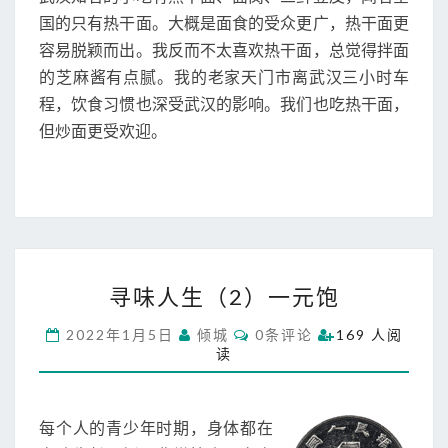
S
面
国的只有热干面。大概是面食的受众更广，热干面更
入
容易脱颖而出。我反而不太喜欢热干面，总觉得拌面
梦
的芝麻酱有点腻。我的老家天门市离武汉三小时车
来
程，饮食习惯也深受武汉的影响。我们也吃热干面，
但炒面更受欢迎。
寻
寻味人生（2）一元饱
味
人
C
2022年1月5日
倾城
0条评论
169 人阅
生
O
读
M
（
M
2
E
N
）
T
每个人的青少年时期，身体都在
一
S