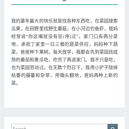
M
（
M
1
E
N
）
T
我的童年最大的快乐就是找各种东西吃，在菜园搜索
阳
S
光
瓜果，在田野里找野生蘑菇，在小河边钓鱼虾，我妈
菜
经常说“你这嘴就没有驻(停)过”。家门口有两分菜
园
地，承担了家里一日三餐的蔬菜供应，妈妈种下蔬
菜，爸爸种下果树。每天放学，我都会先到菜园找成
熟的番茄和黄瓜吃，吃完了再进家门。我不只是吃，
也为菜园劳动过。在无数个烈日下，我用小铲子除掉
枯萎的藤蔓和杂草，用锄头翻地，爸妈再种上新的
菜。
Search
Search