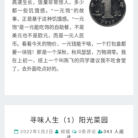
元
高速生长，饭量非常惊人，多少
饱
都一些饥饿感。“一元饱”的故
事，正是基于这种饥饿感。“一元
饱”是一元能吃饱的自助餐，不是
美元也不是欧元，而是一元人民
币。看看今天的物价，一元钱能干啥，一个打包盒都
要一块钱！那是一个深秋，秋风瑟瑟，万物凋零。我
在上初一，班上一个叫陈飞的同学建议我不吃食堂
了，去外面吃点好的。
寻
寻味人生（1）阳光菜园
味
人
C
2022年1月2日
倾城
0条评论
343 人阅
生
O
读