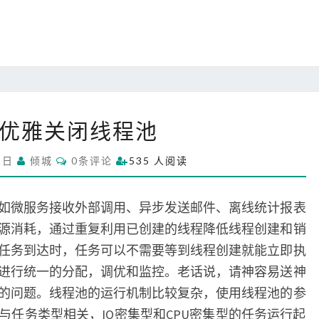
说
功
能
如
优雅关闭线程池
何
优
C
3日
倾城
0条评论
535 人阅读
雅
O
M
关
M
闭
E
如微服务接收外部调用、异步发送邮件、离线统计报表
N
线
T
源消耗，通过重复利用已创建的线程降低线程创建和销
S
程
任务到达时，任务可以不需要等到线程创建就能立即执
池
进行统一的分配，调优和监控。老话说，请神容易送神
的问题。线程池的运行机制比较复杂，使用线程池的参
与任务类型相关，IO密集型和CPU密集型的任务运行起