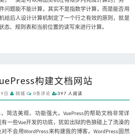
N
T
件问题能不能计算，其实不是指数学计算，而是能否用
S
机给后人设计计算机制定了一个行之有效的原则，就是
状态、规则表和当前位置的读写来进行计算。
如
uePress构建文档网站
何
采
C
29日
倾城
0条评论
397 人阅读
用
O
M
V
M
u
E
ss，简洁美观、功能强大。VuePress的帮助文档非常详
N
e
T
我有一些Vue开发的功底，犹如出狱的色狼碰上了洗澡的
S
P
用WordPress来构建我的博客。WordPress固然
r