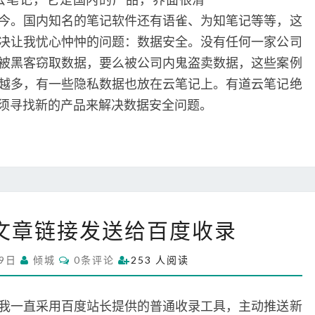
b
今。国内知名的笔记软件还有语雀、为知笔记等等，这
s
决让我忧心忡忡的问题：数据安全。没有任何一家公司
i
被黑客窃取数据，要么被公司内鬼盗卖数据，这些案例
d
越多，有一些隐私数据也放在云笔记上。有道云笔记绝
i
a
须寻找新的产品来解决数据安全问题。
n
W
ss文章链接发送给百度收录
o
r
C
29日
倾城
0条评论
253 人阅读
d
O
M
P
M
r
E
我一直采用百度站长提供的普通收录工具，主动推送新
N