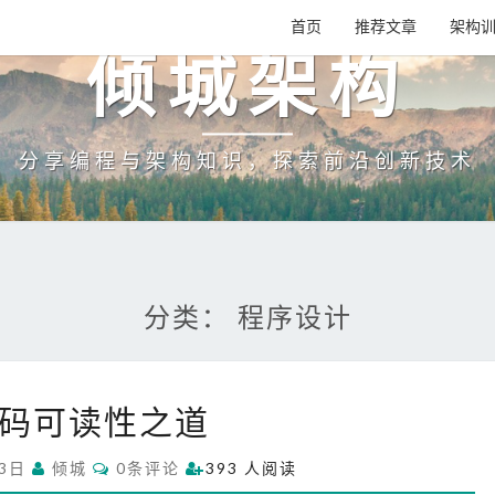
首页
推荐文章
架构
倾城架构
分享编程与架构知识，探索前沿创新技术
分类：
程序设计
代
码可读性之道
码
可
C
月3日
倾城
0条评论
393 人阅读
读
O