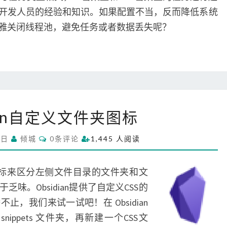
开发人员的经验和知识。如果配置不当，反而降低系统
雅关闭线程池，避免任务或者数据丢失呢？
O
dian自定义文件夹图标
b
s
C
9日
倾城
0条评论
1,445 人阅读
i
O
M
d
M
i
E
没有图标来区分左侧文件目录的文件夹和文
N
a
T
味。Obsidian提供了自定义CSS的
S
n
，我们来试一试吧！在 Obsidian
自
 snippets 文件夹，再新建一个CSS文
定