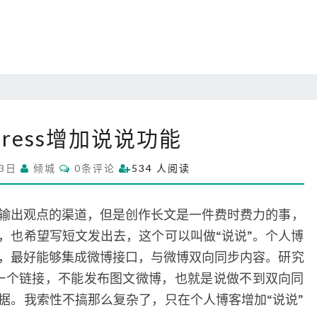
e
s
s
构
建
文
档
W
Press增加说说功能
网
o
站
r
C
23日
倾城
0条评论
534 人阅读
d
O
M
P
M
r
E
输出观点的渠道，但是创作长文是一件费时费力的事，
N
e
T
，也希望写短文发出去，这个可以叫做“说说”。个人博
S
s
，最好能够集成微博接口，与微博双向同步内容。研究
s
发一个链接，不能发布图文微博，也就是说做不到双向同
增
加
据。我索性不搞那么复杂了，只在个人博客增加“说说”
说