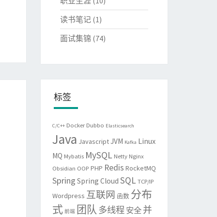
职业生涯
(10)
读书笔记
(1)
面试集锦
(74)
标签
Docker
Dubbo
C/C++
Elasticsearch
Java
Linux
JVM
Javascript
Kafka
MySQL
MQ
Mybatis
Netty
Nginx
Redis
PHP
RocketMQ
Obsidian
OOP
SQL
Spring
Spring Cloud
TCP/IP
分布
互联网
Wordpress
函数
式
团队
并
多线程
安全
前端