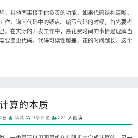
M
性
M
之
E
想，其他同事接手你负责的功能，如果代码结构清晰、
N
道
T
工作、询问代码中的疑点。编写代码的时候，首先要考
S
己。在实际的开发工作中，最花费时间的事情是理解当
需要变更代码，代码可读性越差，花的时间越长，这个
计
计算的本质
算
的
C
月2日
倾城
0条评论
294 人阅读
本
O
M
质
M
E
类，一类是可以用图灵机在有限步内完成计算的，另一