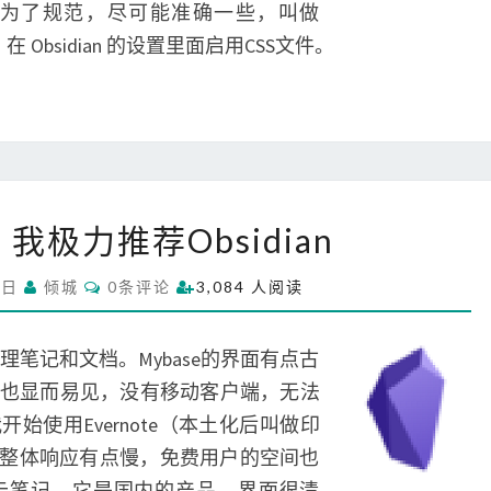
义
为了规范，尽可能准确一些，叫做
文
ers.css。在 Obsidian 的设置里面启用CSS文件。
件
夹
图
标
笔
我极力推荐Obsidian
记
软
C
6日
倾城
0条评论
3,084 人阅读
件
O
M
，
M
我
E
管理笔记和文档。Mybase的界面有点古
N
极
T
也显而易见，没有移动客户端，无法
S
力
始使用Evernote（本土化后叫做印
推
是整体响应有点慢，免费用户的空间也
荐
O
云笔记，它是国内的产品，界面很清