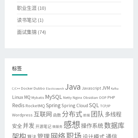
职业生涯
(10)
读书笔记
(1)
面试集锦
(74)
标签
Java
JVM
Javascript
Docker
Dubbo
C/C++
Elasticsearch
Kafka
MySQL
Linux
MQ
PHP
Mybatis
Netty
Nginx
Obsidian
OOP
SQL
Spring
Redis
Spring Cloud
RocketMQ
TCP/IP
分布式
团队
互联网
多线程
Wordpress
函数
前端
感想
数据库
并发
操作系统
安全
开源笔记
微服务
网络
职场
架构
管理
通信
设计模式
算法