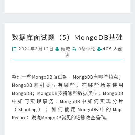
e
S
Q
L
基
数
础
数据库面试题（5）MongoDB基础
据
库
C
2024年3月12日
倾城
0条评论
406 人阅
面
O
读
M
试
M
题
E
N
（
T
整理一些MongoDB面试题，MongoDB有哪些特点；
5
S
）
MongoDB索引类型有哪些；在哪些场景使用
M
MongoDB；MongoDB支持哪些数据类型；MongoDB
o
中如何实现事务；MongoDB中如何实现分片
n
（Sharding）；如何使用MongoDB中的Map-
g
o
Reduce；说说MongoDB常见的增删改查操作。
D
B