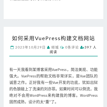
如
如何采用VuePress构建文档网站
何
采
C
2023年10月29日
倾城
0条评论
397 人
用
O
阅读
M
V
M
u
E
N
e
T
有一天我看到某博客采用VuePress，简洁美观、功能
P
S
r
强大。VuePress的帮助文档非常详实，是Vue团队的
e
诚意之作。正好我有一些Vue开发的功底，犹如出狱
s
的色狼碰上了洗澡的刘亦菲。如果时间可以倒流，我
s
绝对不会用WordPress来构建我的博客。WordPress
构
建
固然成熟，设计的太“重”了。
文