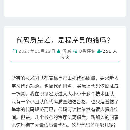
代
代码质量差，是程序员的错吗？
码
质
C
2023年11月22日
倾城
0条评论
261 人
量
O
阅读
M
差
M
，
E
N
是
T
所有的技术团队都宣称自己重视代码质量，要求新人
程
S
序
学习代码规范，也搞代码审查，实际上代码依然乱成
员
一锅粥。我在职场经历过大大小小十多个技术团队，
的
只有一个小团队的代码质量勉强合格，也只是遵循了
错
基本的代码规范而已，代码可读性依然有很大提升空
吗
？
间。但是，几个核心的程序员离职后，新加入的同事
迅速堆砌了大量低质量代码。这些代码差在哪儿呢？