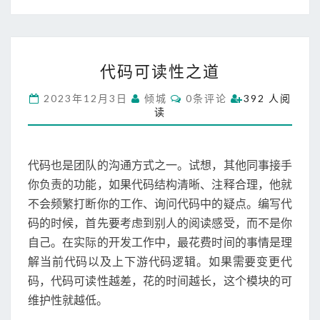
我
就
老
了
代
（
代码可读性之道
码
1
可
）
C
2023年12月3日
倾城
0条评论
392 人阅
读
O
女
读
M
性
儿
M
之
E
出
N
道
生
T
代码也是团队的沟通方式之一。试想，其他同事接手
S
你负责的功能，如果代码结构清晰、注释合理，他就
不会频繁打断你的工作、询问代码中的疑点。编写代
码的时候，首先要考虑到别人的阅读感受，而不是你
自己。在实际的开发工作中，最花费时间的事情是理
解当前代码以及上下游代码逻辑。如果需要变更代
码，代码可读性越差，花的时间越长，这个模块的可
维护性就越低。