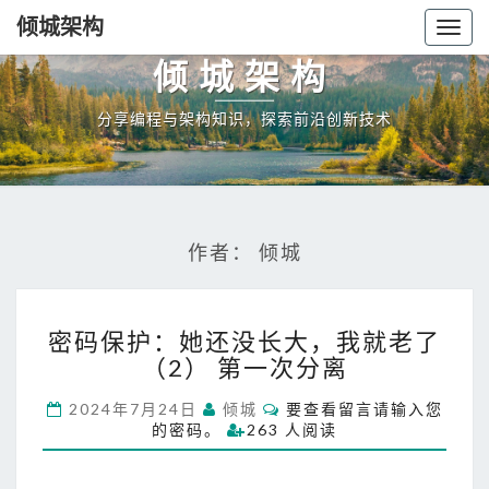
倾城架构
Togg
navig
倾城架构
分享编程与架构知识，探索前沿创新技术
作者：
倾城
密
密码保护：她还没长大，我就老了
码
（2） 第一次分离
保
护
C
2024年7月24日
倾城
要查看留言请输入您
：
O
的密码。
263 人阅读
她
M
M
还
E
没
N