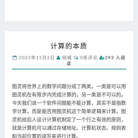
计
计算的本质
算
的
C
2023年11月2日
倾城
0条评论
293 人阅
本
O
读
M
质
M
E
N
T
图灵将世界上的数学问题分成了两类，一类是可以用
S
图灵机在有限步内完成计算的，另一类是不可以的。
今天我们说一个软件问题能不能计算，其实不是指数
学计算，而是能否用图灵机这个简单逻辑来计算。图
灵机给后人设计计算机制定了一个行之有效的原则，
就是计算机可以通过存储地址、计算机状态、规则表
和当前位置的读写来进行计算。