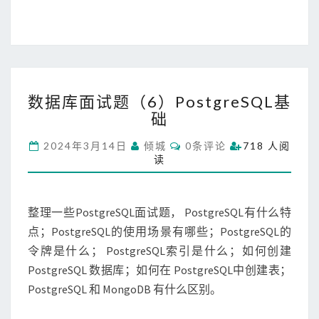
数
数据库面试题（6）PostgreSQL基
据
础
库
面
C
2024年3月14日
倾城
0条评论
718 人阅
试
O
读
题
M
M
（
E
6
N
T
整理一些PostgreSQL面试题， PostgreSQL有什么特
）
S
P
点；PostgreSQL的使用场景有哪些；PostgreSQL的
o
令牌是什么； PostgreSQL索引是什么；如何创建
s
PostgreSQL 数据库；如何在 PostgreSQL中创建表；
t
PostgreSQL 和 MongoDB 有什么区别。
g
r