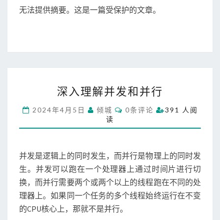
T
无法提供摘要。这是一篇受保护的文章。
长
S
大
，
我
就
老
了
深
（
深入理解并发和并行
入
2
理
）
C
2024年4月5日
倾城
0条评论
391 人阅
解
O
第
读
M
并
一
M
发
E
次
N
和
分
T
并发是逻辑上的同时发生，而并行是物理上的同时发
并
S
离
行
生。并发可以跑在一个处理器上通过时间片进行切
换，而并行需要两个或两个以上的线程跑在不同的处
理器上。如果同一个任务的多个线程始终运行在不变
的CPU核心上，那就不是并行。