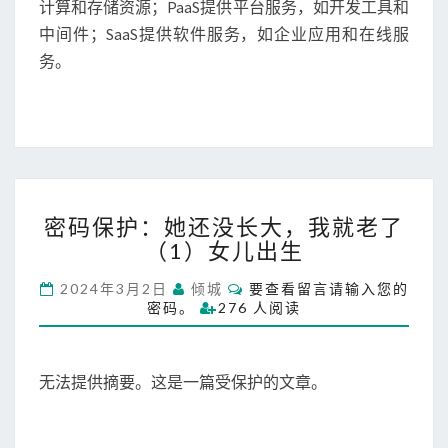
计算和存储资源；PaaS提供平台服务，如开发工具和
中间件；SaaS提供软件服务，如企业应用和在线服
务。
密
密码保护：她还没长大，我就老了
码
（1）女儿出生
保
护
C
2024年3月2日
倾城
要查看留言请输入您的
：
O
密码。
276 人阅读
她
M
M
还
E
没
N
T
无法提供摘要。这是一篇受保护的文章。
长
S
大
，