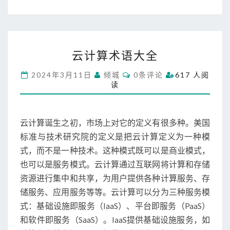
基
础
云
云计算术语大全
计
算
C
2024年3月11日
倾城
0条评论
617 人阅
术
O
读
M
语
M
大
E
N
全
T
云计算诞生之初，市场上对它的定义有很多种。美国
S
标准与技术研究院的定义是把云计算定义为一种模
式，而不是一种技术。这种模式既可以是商业模式，
也可以是服务模式。云计算通过互联网将计算和存储
资源进行集中和共享，为用户提供各种计算服务、存
储服务、应用服务等等。云计算可以分为三种服务模
式：基础设施即服务（IaaS）、平台即服务（PaaS）
和软件即服务（SaaS）。IaaS提供基础设施服务，如