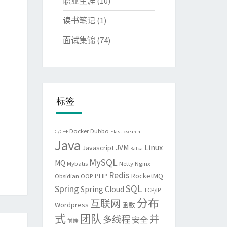
职业生涯
(10)
读书笔记
(1)
面试集锦
(74)
标签
Docker
Dubbo
C/C++
Elasticsearch
Java
Linux
JVM
Javascript
Kafka
MySQL
MQ
Mybatis
Netty
Nginx
Redis
PHP
RocketMQ
Obsidian
OOP
SQL
Spring
Spring Cloud
TCP/IP
分布
互联网
Wordpress
函数
式
团队
并
多线程
安全
前端