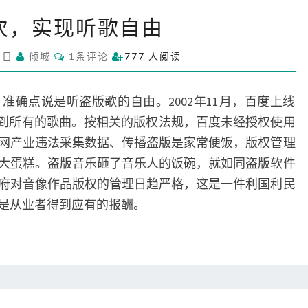
再
次，实现听歌自由
一
次
C
3日
倾城
1条评论
777 人阅读
，
O
M
实
M
现
E
准确点说是听盗版歌的自由。2002年11月，百度上线
N
听
T
载到所有的歌曲。按相关的版权法规，百度未经授权使用
S
歌
网产业违法采集数据、传播盗版是家常便饭，版权管理
自
大蛋糕。盗版音乐砸了音乐人的饭碗，就如同盗版软件
由
府对音像作品版权的管理日趋严格，这是一件利国利民
是从业者得到应有的报酬。