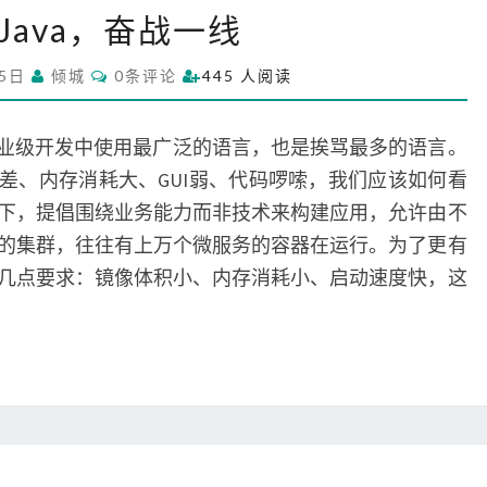
老
Java，奋战一线
者
J
C
25日
倾城
0条评论
445 人阅读
a
O
M
v
M
a
E
是企业级开发中使用最广泛的语言，也是挨骂最多的语言。
N
，
T
能差、内存消耗大、GUI弱、代码啰嗦，我们应该如何看
S
奋
下，提倡围绕业务能力而非技术来构建应用，允许由不
战
的集群，往往有上万个微服务的容器在运行。为了更有
一
线
几点要求：镜像体积小、内存消耗小、启动速度快，这
彻