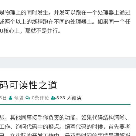
M
并
M
发
E
是物理上的同时发生。并发可以跑在一个处理器上通过
N
和
T
或两个以上的线程跑在不同的处理器上。如果同一个任
S
并
PU核心上，那就不是并行。
行
代
码可读性之道
码
可
C
月3日
倾城
0条评论
393 人阅读
读
O
M
性
M
之
E
想，其他同事接手你负责的功能，如果代码结构清晰、
N
道
T
工作、询问代码中的疑点。编写代码的时候，首先要考
S
己。在实际的开发工作中，最花费时间的事情是理解当