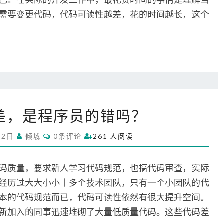
需要变更代码，代码可读性越差，花的时间越长，这个
代
差，是程序员的错吗？
码
质
C
22日
倾城
0条评论
261 人阅读
量
O
M
差
M
，
E
码质量，要求新人学习代码规范，也搞代码审查，实际
N
是
T
经历过大大小小十多个技术团队，只有一个小团队的代
S
程
本的代码规范而已，代码可读性依然有很大提升空间。
序
新加入的同事迅速堆砌了大量低质量代码。这些代码差
员