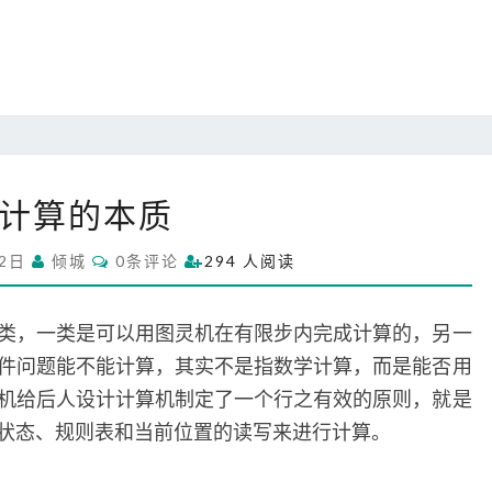
的
错
吗
？
计
计算的本质
算
的
C
月2日
倾城
0条评论
294 人阅读
本
O
M
质
M
E
类，一类是可以用图灵机在有限步内完成计算的，另一
N
T
件问题能不能计算，其实不是指数学计算，而是能否用
S
机给后人设计计算机制定了一个行之有效的原则，就是
状态、规则表和当前位置的读写来进行计算。