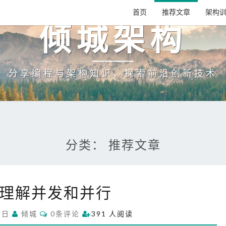
首页
推荐文章
架构
倾城架构
分享编程与架构知识，探索前沿创新技术
分类：
推荐文章
深
理解并发和并行
入
理
C
5日
倾城
0条评论
391 人阅读
解
O