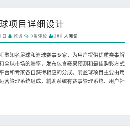
爱
球项目详细设计
盈
球
C
31日
倾城
0条评论
280 人阅读
项
O
M
目
M
详
E
汇聚知名足球和篮球赛事专家，为用户提供优质赛事解
N
细
T
和全球市场的赔率，发布包含赛果预测和最佳购彩方式
S
设
平台和专家各自获得相应的分成。爱盈球项目主要由用
计
运营管理系统组成，辅助系统有赛事管理系统、用户社