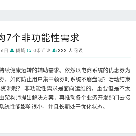
系
构7个非功能性需求
统
架
C
26日
倾城
0条评论
222 人阅读
构
O
M
7
M
个
E
持续健康运转的辅助需求。依然以电商系统的优惠券为
N
非
T
券，如何防止用户集中领券时系统不崩盘呢？活动结束
S
功
资源呢？ 非功能性需求是面向运维的，重要但是不太
能
由架构师提出解决方案，再推动各个业务开发部门去接
性
需
系统性能影响很小，并且长期处于优化状态。
求