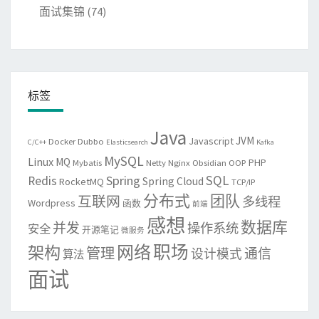
面试集锦
(74)
标签
Java
JVM
Javascript
Docker
Dubbo
C/C++
Elasticsearch
Kafka
MySQL
Linux
MQ
PHP
Mybatis
Netty
Nginx
Obsidian
OOP
SQL
Spring
Redis
Spring Cloud
RocketMQ
TCP/IP
分布式
团队
互联网
多线程
Wordpress
函数
前端
感想
数据库
并发
操作系统
安全
开源笔记
微服务
网络
职场
架构
管理
通信
设计模式
算法
面试