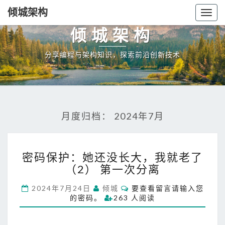
倾城架构
Togg
navig
倾城架构
分享编程与架构知识，探索前沿创新技术
月度归档：
2024年7月
密
密码保护：她还没长大，我就老了
码
（2） 第一次分离
保
护
C
2024年7月24日
倾城
要查看留言请输入您
：
O
的密码。
263 人阅读
她
M
M
还
E
没
N