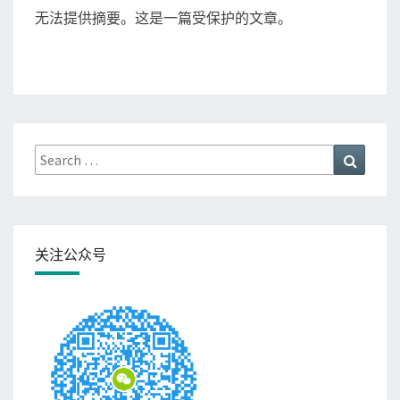
T
无法提供摘要。这是一篇受保护的文章。
长
S
大
，
我
就
老
了
Search
（
Search
for:
2
）
第
一
次
关注公众号
分
离