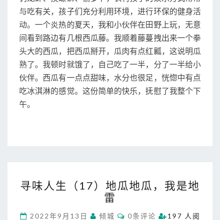
S
从
与吃有关，孩子们充分利用环境，进行环保的健身活
炒
动。一个炎热的夏天，我和小伙伴在田野上玩，无意
米
间看到路边有几根西瓜藤。我顺着藤蔓拽出来一个拳
到
头大的西瓜，把西瓜掰开，瓜肉有点红瓤，这说明瓜
薯
片
熟了。我顿时就饿了，自己吃了一半，分了一半给小
伙伴。西瓜有一点点甜味，水分也很足，恍惚中有点
吃冰淇淋的感觉。这份简单的快乐，抚慰了我整个下
午。
寻
寻味人生（17）地瓜地瓜，我是地
味
雷
人
生
C
2022年9月13日
倾城
0条评论
197 人阅
（