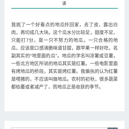
O
读
1
M
M
7
E
）
N
T
我挑了一个好看点的地瓜拎回家，去了皮，露出白
地
S
瓜
肉，再切成几大块。这个瓜水分比较足，甜度不足，
地
只能打7分，是一只不努力的地瓜。一只合格的地
瓜
瓜，应该是口感清脆味道甘甜，跟苹果一样好吃，名
，
副其实的“地里面的瓜”。地瓜的学名叫凉薯或豆薯，
我
是
一些北方地区所说的地瓜其实是红薯。一些电影里面
地
有烤地瓜的桥段，其实是烤红薯。我偏执的认为红薯
雷
是喂猪的，不应该叫做地瓜。农村的初秋，很多蔬菜
都枯萎或者减产了，而地瓜正是收获的季节。