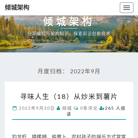
倾城架构
Togg
navig
倾城架构
分享编程与架构知识，探索前沿创新技术
月度归档：
2022年9月
寻
寻味人生（18）从炒米到薯片
味
人
C
2022年9月20日
倾城
0条评论
265 人阅
生
O
读
M
（
M
1
E
N
8
T
钓龙虾、摸螺蛳、偷萝卜，农村孩子的娱乐方式常常
）