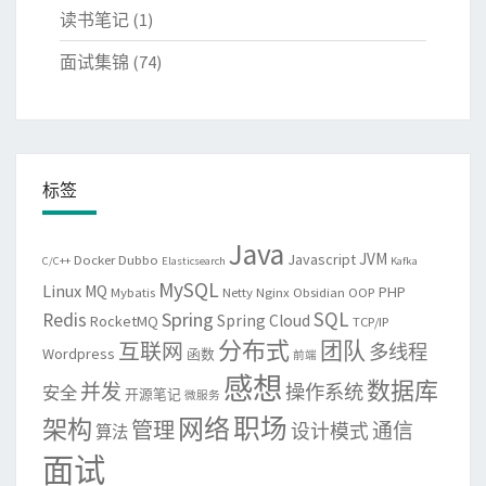
读书笔记
(1)
面试集锦
(74)
标签
Java
JVM
Javascript
Docker
Dubbo
C/C++
Elasticsearch
Kafka
MySQL
Linux
MQ
PHP
Mybatis
Netty
Nginx
Obsidian
OOP
SQL
Spring
Redis
Spring Cloud
RocketMQ
TCP/IP
分布式
团队
互联网
多线程
Wordpress
函数
前端
感想
数据库
并发
操作系统
安全
开源笔记
微服务
网络
职场
架构
管理
通信
设计模式
算法
面试