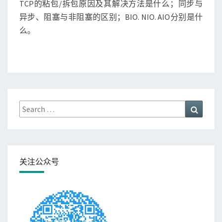
识
TCP的粘包/拆包原因及其解决方法是什么；同步与
面
异步、阻塞与非阻塞的区别；BIO. NIO. AIO分别是什
试
么。
题
(
一
)
Search
Search
for:
关注公众号