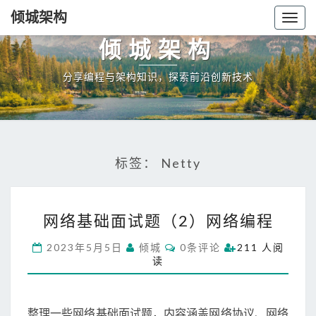
倾城架构
Togg
navig
倾城架构
分享编程与架构知识，探索前沿创新技术
标签：
Netty
网
网络基础面试题（2）网络编程
络
基
C
2023年5月5日
倾城
0条评论
211 人阅
础
O
读
M
面
M
试
E
N
题
T
整理一些网络基础面试题，内容涵盖网络协议、网络
（