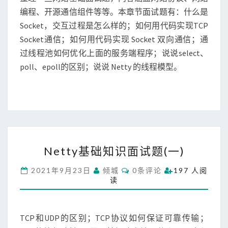
S
2
编程、开源通信组件等等。本章节面试题有：什么是
）
Socket，交互过程是怎么样的；如何用代码实现TCP
网
Socket通信；如何用代码实现 Socket 双向通信；通
络
过线程池如何优化上面的服务端程序；说说select、
编
程
poll、epoll的区别；说说 Netty 的线程模型。
N
Netty基础知识面试题(一)
e
t
C
2021年9月23日
倾城
0条评论
197 人阅
t
O
读
M
y
M
基
E
N
础
T
TCP和UDP的区别；TCP协议如何保证可靠传输；
知
S