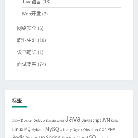
Java语言
(18)
Web开发
(2)
网络安全
(6)
职业生涯
(10)
读书笔记
(1)
面试集锦
(74)
标签
Java
JVM
Javascript
Docker
Dubbo
C/C++
Elasticsearch
Kafka
MySQL
Linux
MQ
PHP
Mybatis
Netty
Nginx
Obsidian
OOP
SQL
Spring
Redis
Spring Cloud
RocketMQ
TCP/IP