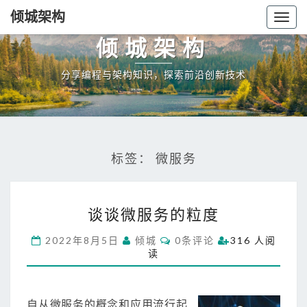
倾城架构
Togg
navig
倾城架构
分享编程与架构知识，探索前沿创新技术
标签：
微服务
谈
谈谈微服务的粒度
谈
微
C
2022年8月5日
倾城
0条评论
316 人阅
服
O
读
M
务
M
的
E
N
粒
T
自从微服务的概念和应用流行起
度