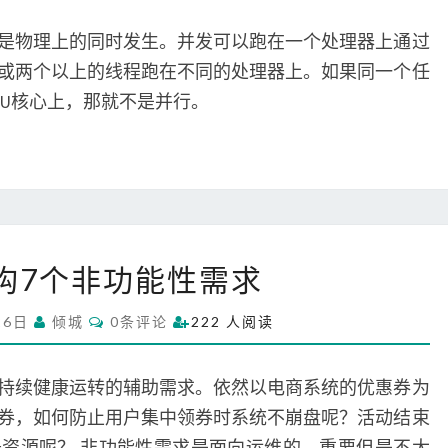
M
并
M
发
E
是物理上的同时发生。并发可以跑在一个处理器上通过
N
和
T
或两个以上的线程跑在不同的处理器上。如果同一个任
S
并
PU核心上，那就不是并行。
行
系
构7个非功能性需求
统
架
C
26日
倾城
0条评论
222 人阅读
构
O
M
7
M
个
E
持续健康运转的辅助需求。依然以电商系统的优惠券为
N
非
T
券，如何防止用户集中领券时系统不崩盘呢？活动结束
S
功
资源呢？ 非功能性需求是面向运维的，重要但是不太