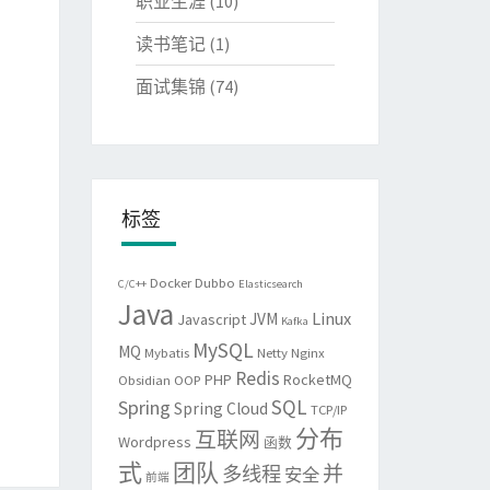
职业生涯
(10)
读书笔记
(1)
面试集锦
(74)
标签
Docker
Dubbo
C/C++
Elasticsearch
Java
Linux
JVM
Javascript
Kafka
MySQL
MQ
Mybatis
Netty
Nginx
Redis
PHP
RocketMQ
Obsidian
OOP
SQL
Spring
Spring Cloud
TCP/IP
分布
互联网
Wordpress
函数
式
团队
并
多线程
安全
前端