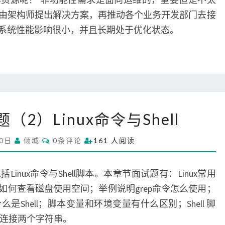
能
由架构师提出解决方案，再推动各个业务开发部门去接
性
需
系统性能影响很小，并且长期处于优化状态。
求
操
2）Linux命令与Shell
作
系
C
20日
倾城
0条评论
161 人阅读
统
O
M
面
M
试
E
nux命令与Shell脚本。本章节面试题有：Linux常用
N
题
T
如何查看磁盘使用空间；举例说明grep命令怎么使用；
S
（
Shell；脚本变量和环境变量有什么区别；Shell 脚
2
如何连接两个字符串。
）