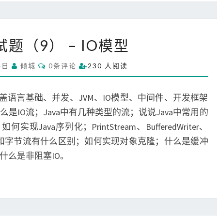
u
x
基
J
试题（9） – IO模型
础
a
v
C
4日
倾城
0条评论
230 人阅读
a
O
M
面
M
试
E
涵盖语言基础、并发、JVM、IO模型、中间件、开发框架
N
题
T
是IO流；Java中有几种类型的流；说说Java中常用的
S
（
Java序列化；PrintStream、BufferedWriter、
9
；字符流和字节流有什么区别；如何实现对象克隆；什么是缓冲
）
–
什么是非阻塞IO。
I
O
模
型