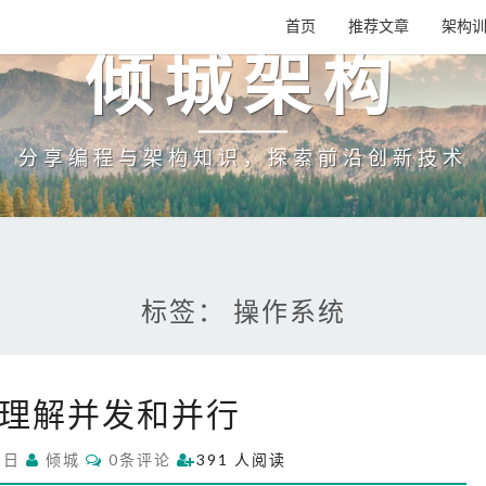
首页
推荐文章
架构
倾城架构
分享编程与架构知识，探索前沿创新技术
标签：
操作系统
深
理解并发和并行
入
理
C
5日
倾城
0条评论
391 人阅读
解
O