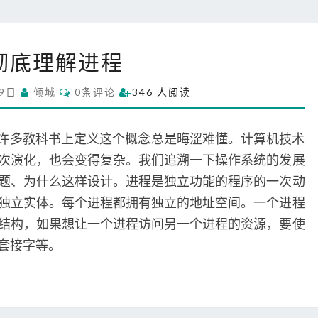
彻
彻底理解进程
底
理
C
19日
倾城
0条评论
346 人阅读
解
O
M
进
M
程
E
，许多教科书上定义这个概念总是晦涩难懂。计算机技术
N
T
次演化，也会变得复杂。我们追溯一下操作系统的发展
S
题、为什么这样设计。进程是独立功能的程序的一次动
独立实体。每个进程都拥有独立的地址空间。一个进程
结构，如果想让一个进程访问另一个进程的资源，要使
套接字等。