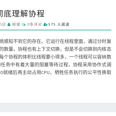
彻
彻底理解协程
底
理
C
30日
倾城
0条评论
575 人阅读
解
O
M
协
M
程
E
统感知不到它的存在。它运行在线程里面，通过分时复
N
T
的数量。协程也有上下文切换，但是不会切换到内核态
S
每个协程的体积比线程要小得多，一个线程可以容纳数
的任务中有着大量的阻塞等待过程，协程采用协作式调
当IO就绪后再主动占用CPU，牺牲任务执行的公平性换取