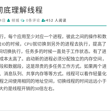
彻
彻底理解线程
底
理
C
24日
倾城
0条评论
452 人阅读
解
O
M
线
M
程
E
行，每个应用至少对应一个进程，彼此之间的操作和数
N
T
IO的时候，CPU就切换到另外的进程去执行，提高了
S
程之间切换执行，任务多的时候一直处于工作状态。有了进
成本太高了。启动新的进程必须分配独立的内存空间，
段和数据段，这是昂贵的多任务工作方式。如果两个进
、消息队列、共享内存等等方式。线程可以看作轻量化
程之间使用相同的地址空间，切换线程的时间远远小于
大约是线程开销的30倍左右。