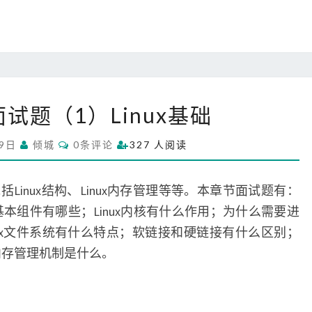
L
i
n
u
x
命
操
试题（1）Linux基础
令
作
与
系
C
19日
倾城
0条评论
327 人阅读
S
统
O
M
h
面
M
e
试
E
inux结构、Linux内存管理等等。本章节面试题有：
N
l
题
T
x的基本组件有哪些；Linux内核有什么作用；为什么需要进
S
l
（
nux文件系统有什么特点；软链接和硬链接有什么区别；
1
ux内存管理机制是什么。
）
L
i
n