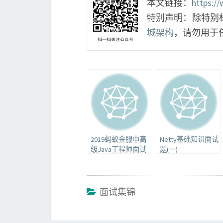
本文链接：
https:/
特别声明：除特别
城架构
，请勿用于
2019蚂蚁金服中高
Netty基础知识面试
级Java工程师面试
题(一)
题
面试集锦