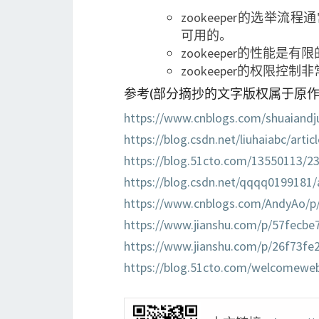
zookeeper的选举流
可用的。
zookeeper的性能是有
zookeeper的权限控制
参考(部分摘抄的文字版权属于原作
https://www.cnblogs.com/shuaiandj
https://blog.csdn.net/liuhaiabc/arti
https://blog.51cto.com/13550113/2
https://blog.csdn.net/qqqq0199181/a
https://www.cnblogs.com/AndyAo/p
https://www.jianshu.com/p/57fecbe
https://www.jianshu.com/p/26f73fe
https://blog.51cto.com/welcomewe