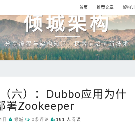
首页
推荐文章
架构
倾城架构
分享编程与架构知识，探索前沿创新技术
面
（六）：Dubbo应用为什
试
连
署Zookeeper
环
炮
C
14日
倾城
0条评论
181 人阅读
系
O
M
列
M