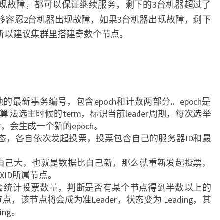
现故障，都可以保证继续服务，剩下的3台机器超过了
o
o
够容忍2台机器出现故障，如果3台机器出现故障，剩下
k
所以建议集群里搭建奇数个节点。
e
e
p
e
r
地的最新事务编号，包含epoch和计数两部分。epoch是
算法选主时候的term，标识当前leader周期，每次选举
后，会生成一个新的epoch。
g状态，各自依次发起投票，投票包含自己的服务器ID和最
D比自己大，也就是数据比自己新，那么就重新发起投票，
XID所属节点。
会统计投票数量，判断是否有某个节点得到半数以上的
该节点将会成为准Leader，状态变为 Leading，其
ing。