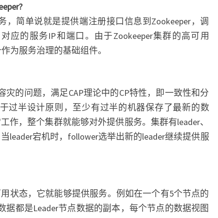
E
（
per?
N
六
T
现服务，简单说就是提供端注册接口信息到Zookeeper，调
S
）
接口对应的服务IP和端口。由于Zookeeper集群的高可用
：
eper作为服务治理的基础组件。
D
u
？
b
b
点和容灾的问题，满足CAP理论中的CP特性，即一致性和分
o
集群基于过半设计原则，至少有过半的机器保存了最新的数
应
作，整个集群就能够对外提供服务。集群有leader、
用
色，当leader宕机时，follower选举出新的leader继续提供服
为
什
么
要
？
部
用状态，它就能够提供服务。例如在一个有5个节点的
署
点的数据都是Leader节点数据的副本，每个节点的数据视图
Z