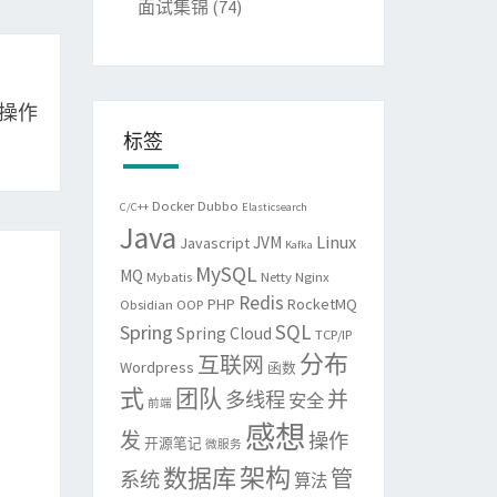
面试集锦
(74)
t操作
标签
Docker
Dubbo
C/C++
Elasticsearch
Java
Linux
JVM
Javascript
Kafka
MySQL
MQ
Mybatis
Netty
Nginx
Redis
PHP
RocketMQ
Obsidian
OOP
SQL
Spring
Spring Cloud
TCP/IP
分布
互联网
Wordpress
函数
式
团队
并
多线程
安全
前端
感想
发
操作
开源笔记
微服务
架构
数据库
管
系统
算法