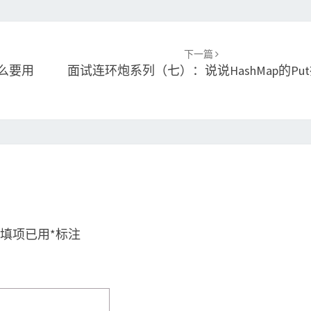
下一篇
么要用
面试连环炮系列（七）：说说HashMap的pu
填项已用
*
标注