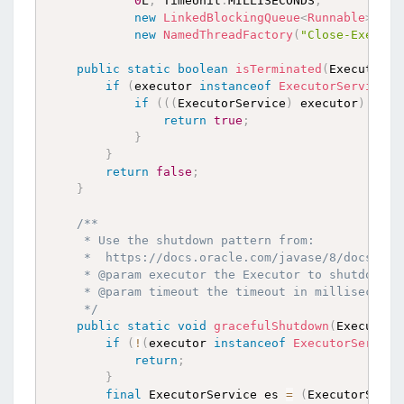
0
L
,
 TimeUnit
.
MILLISECONDS
,
new
LinkedBlockingQueue
<
Runnable
>
(
100
new
NamedThreadFactory
(
"Close-Executo
public
static
boolean
isTerminated
(
Executor e
if
(
executor 
instanceof
ExecutorService
)
if
(
(
(
ExecutorService
)
 executor
)
.
isTe
return
true
;
}
}
return
false
;
}
/**

     * Use the shutdown pattern from:

     *  https://docs.oracle.com/javase/8/docs/api
     * @param executor the Executor to shutdown

     * @param timeout the timeout in milliseconds 
     */
public
static
void
gracefulShutdown
(
Executor 
if
(
!
(
executor 
instanceof
ExecutorService
return
;
}
final
 ExecutorService es 
=
(
ExecutorServi