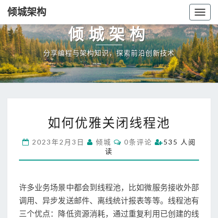
倾城架构
Togg
navig
倾城架构
分享编程与架构知识，探索前沿创新技术
如
如何优雅关闭线程池
何
优
C
2023年2月3日
倾城
0条评论
535 人阅
雅
O
读
关
M
M
闭
E
线
N
T
程
许多业务场景中都会到线程池，比如微服务接收外部
S
池
调用、异步发送邮件、离线统计报表等等。线程池有
三个优点：降低资源消耗，通过重复利用已创建的线