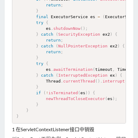
return
;
}
final
 ExecutorService es 
=
(
ExecutorServi
try
{
            es
.
shutdownNow
(
)
;
}
catch
(
SecurityException
 ex2
)
{
return
;
}
catch
(
NullPointerException
 ex2
)
{
return
;
}
try
{
            es
.
awaitTermination
(
timeout
,
 TimeUnit
}
catch
(
InterruptedException
 ex
)
{
            Thread
.
currentThread
(
)
.
interrupt
(
)
;
}
if
(
!
isTerminated
(
es
)
)
{
newThreadToCloseExecutor
(
es
)
;
}
}
}
1 在ServletContextListener接口中销毁