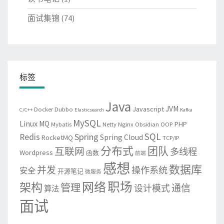
面试集锦
(74)
标签
Java
JVM
Javascript
Docker
Dubbo
C/C++
Elasticsearch
Kafka
MySQL
Linux
MQ
PHP
Mybatis
Netty
Nginx
Obsidian
OOP
SQL
Spring
Redis
Spring Cloud
RocketMQ
TCP/IP
分布式
团队
互联网
多线程
Wordpress
函数
前端
感想
数据库
并发
操作系统
安全
开源笔记
微服务
网络
职场
架构
管理
通信
设计模式
算法
面试