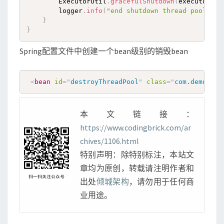
        ExecutorUtil
.
gracefulShutdown
(
executor
,
2
        logger
.
info
(
"end shutdown thread pool"
)
;
}
}
Spring配置文件中创建一个bean级别的销毁bean
<
bean
id
=
"
destroyThreadPool
"
class
=
"
com.demo.spr
本文链接：
https://www.codingbrick.com/ar
chives/1106.html
特别声明：除特别标注，本站文
章均为原创，转载请注明作者和
出处
倾城架构
，请勿用于任何商
业用途。