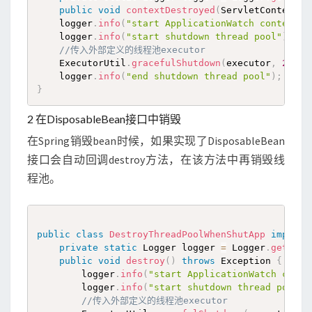
public
void
contextDestroyed
(
ServletContextEv
    logger
.
info
(
"start ApplicationWatch contextDe
    logger
.
info
(
"start shutdown thread pool"
)
;
//传入外部定义的线程池executor
    ExecutorUtil
.
gracefulShutdown
(
executor
,
20
)
;
    logger
.
info
(
"end shutdown thread pool"
)
;
}
2 在DisposableBean接口中销毁
在Spring销毁bean时候，如果实现了DisposableBean
接口会自动回调destroy方法，在该方法中再销毁线
程池。
public
class
DestroyThreadPoolWhenShutApp
impleme
private
static
 Logger logger 
=
 Logger
.
getLogg
public
void
destroy
(
)
throws
 Exception 
{
        logger
.
info
(
"start ApplicationWatch conte
        logger
.
info
(
"start shutdown thread pool"
)
//传入外部定义的线程池executor