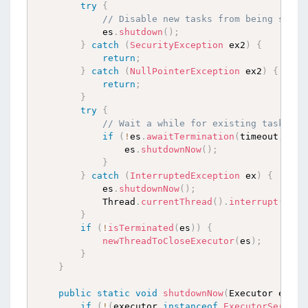
try
{
// Disable new tasks from being submi
            es
.
shutdown
(
)
;
}
catch
(
SecurityException
 ex2
)
{
return
;
}
catch
(
NullPointerException
 ex2
)
{
return
;
}
try
{
// Wait a while for existing tasks to
if
(
!
es
.
awaitTermination
(
timeout
,
 Tim
                es
.
shutdownNow
(
)
;
}
}
catch
(
InterruptedException
 ex
)
{
            es
.
shutdownNow
(
)
;
            Thread
.
currentThread
(
)
.
interrupt
(
)
;
}
if
(
!
isTerminated
(
es
)
)
{
newThreadToCloseExecutor
(
es
)
;
}
}
public
static
void
shutdownNow
(
Executor execu
if
(
!
(
executor 
instanceof
ExecutorService