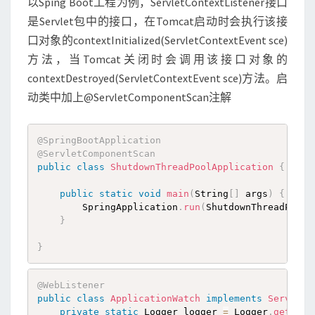
以Sping Boot工程为例，ServletContextListener接口
是Servlet包中的接口，在Tomcat启动时会执行该接
口对象的contextInitialized(ServletContextEvent sce)
方法，当Tomcat关闭时会调用该接口对象的
contextDestroyed(ServletContextEvent sce)方法。启
动类中加上@ServletComponentScan注解
@SpringBootApplication
@ServletComponentScan
public
class
ShutdownThreadPoolApplication
{
public
static
void
main
(
String
[
]
 args
)
{
        SpringApplication
.
run
(
ShutdownThreadPoolA
}
}
@WebListener
public
class
ApplicationWatch
implements
ServletC
private
static
 Logger logger 
=
 Logger
.
getLogg