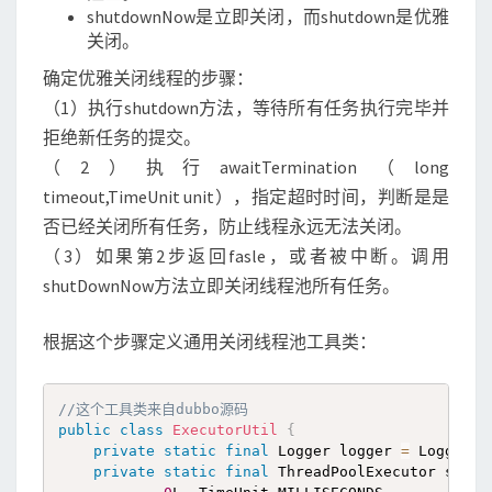
shutdownNow是立即关闭，而shutdown是优雅
关闭。
确定优雅关闭线程的步骤：
（1）执行shutdown方法，等待所有任务执行完毕并
拒绝新任务的提交。
（2）执行awaitTermination（long
timeout,TimeUnit unit），指定超时时间，判断是是
否已经关闭所有任务，防止线程永远无法关闭。
（3）如果第2步返回fasle，或者被中断。调用
shutDownNow方法立即关闭线程池所有任务。
根据这个步骤定义通用关闭线程池工具类：
//这个工具类来自dubbo源码
public
class
ExecutorUtil
{
private
static
final
 Logger logger 
=
 LoggerFa
private
static
final
 ThreadPoolExecutor shutd