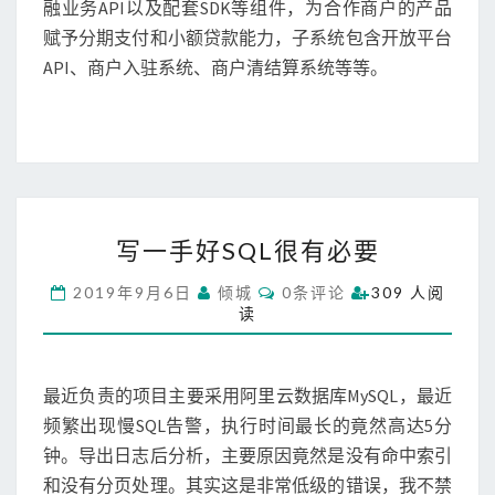
融业务API以及配套SDK等组件，为合作商户的产品
赋予分期支付和小额贷款能力，子系统包含开放平台
API、商户入驻系统、商户清结算系统等等。
写
写一手好SQL很有必要
一
手
C
2019年9月6日
倾城
0条评论
309 人阅
好
O
读
M
S
M
Q
E
N
L
T
最近负责的项目主要采用阿里云数据库MySQL，最近
很
S
有
频繁出现慢SQL告警，执行时间最长的竟然高达5分
必
钟。导出日志后分析，主要原因竟然是没有命中索引
要
和没有分页处理。其实这是非常低级的错误，我不禁