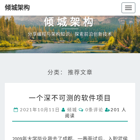
倾城架构
Togg
navig
倾城架构
分享编程与架构知识，探索前沿创新技术
分类：
推荐文章
一
一个深不可测的软件项目
个
深
C
2021年10月11日
倾城
0条评论
201 人
不
O
阅读
M
可
M
测
E
N
的
T
2009年大学毕业我去了成都，一番面试后，入职武侯
软