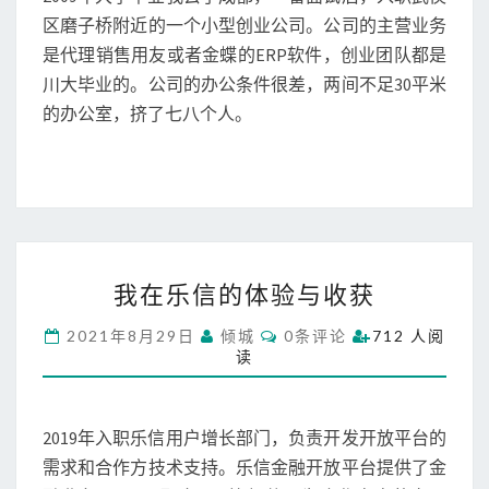
S
件
区磨子桥附近的一个小型创业公司。公司的主营业务
项
是代理销售用友或者金蝶的ERP软件，创业团队都是
目
川大毕业的。公司的办公条件很差，两间不足30平米
的办公室，挤了七八个人。
我
我在乐信的体验与收获
在
乐
C
2021年8月29日
倾城
0条评论
712 人阅
信
O
读
M
的
M
体
E
N
验
T
2019年入职乐信用户增长部门，负责开发开放平台的
与
S
收
需求和合作方技术支持。乐信金融开放平台提供了金
获