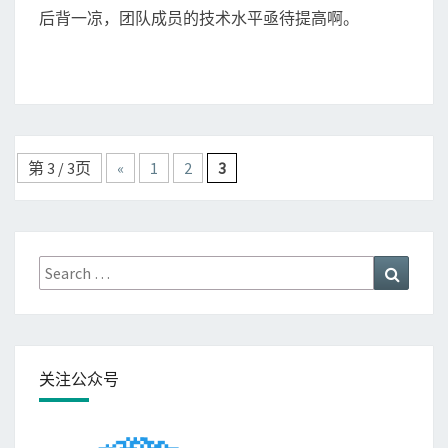
后背一凉，团队成员的技术水平亟待提高啊。
Posts
第 3 / 3页
«
1
2
3
navigation
Search
Search
for:
关注公众号