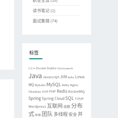
职业生涯
(10)
读书笔记
(1)
面试集锦
(74)
标签
Docker
Dubbo
C/C++
Elasticsearch
Java
Linux
JVM
Javascript
Kafka
MySQL
MQ
Mybatis
Netty
Nginx
Redis
PHP
RocketMQ
Obsidian
OOP
SQL
Spring
Spring Cloud
TCP/IP
分布
互联网
Wordpress
函数
式
团队
并
多线程
安全
前端