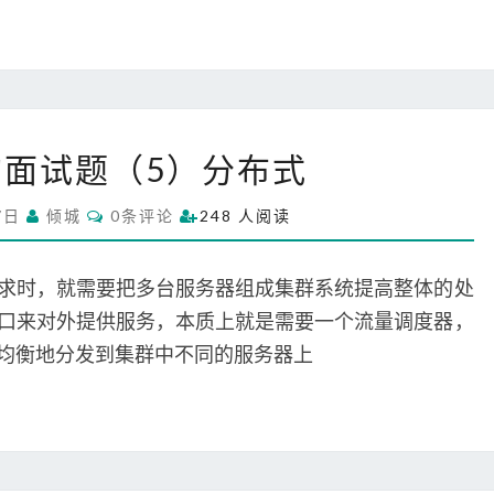
）
高
并
发
设
系
计
构面试题（5）分布式
统
架
C
7日
倾城
0条评论
248 人阅读
构
O
M
面
M
试
E
求时，就需要把多台服务器组成集群系统提高整体的处
N
题
T
口来对外提供服务，本质上就是需要一个流量调度器，
S
（
均衡地分发到集群中不同的服务器上
5
）
分
布
式