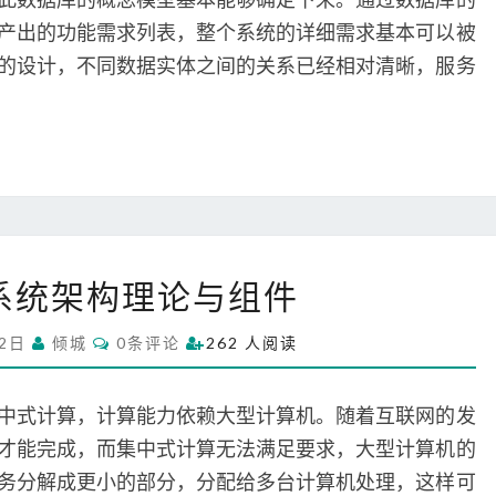
S
（
产出的功能需求列表，整个系统的详细需求基本可以被
7
的设计，不同数据实体之间的关系已经相对清晰，服务
）
方
案
设
计
分
系统架构理论与组件
布
式
C
12日
倾城
0条评论
262 人阅读
系
O
M
统
M
架
E
中式计算，计算能力依赖大型计算机。随着互联网的发
N
构
T
才能完成，而集中式计算无法满足要求，大型计算机的
S
理
务分解成更小的部分，分配给多台计算机处理，这样可
论