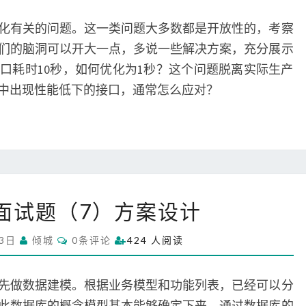
M
1
M
0
E
化有关的问题。这一类问题大多数都是开放性的，考察
N
秒
T
们的脑洞可以开大一点，多说一些解决方案，充分展示
S
如
口耗时10秒，如何优化为1秒？这个问题脱离实际生产
何
中出现性能低下的接口，通常怎么应对？
优
化
为
1
秒
系
面试题（7）方案设计
统
架
C
13日
倾城
0条评论
424 人阅读
构
O
M
面
M
试
E
先做数据建模。根据业务模型和功能列表，已经可以分
N
题
T
此数据库的概念模型基本能够确定下来。通过数据库的