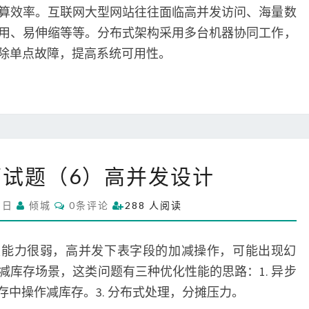
算效率。互联网大型网站往往面临高并发访问、海量数
与
组
用、易伸缩等等。分布式架构采用多台机器协同工作，
件
除单点故障，提高系统可用性。
系
试题（6）高并发设计
统
架
C
8日
倾城
0条评论
288 人阅读
构
O
M
面
M
试
E
并发能力很弱，高并发下表字段的加减操作，可能出现幻
N
题
T
减库存场景，这类问题有三种优化性能的思路：1. 异步
S
（
存中操作减库存。3. 分布式处理，分摊压力。
6