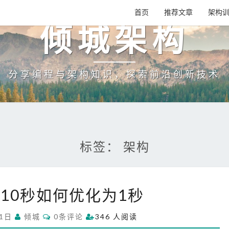
首页
推荐文章
架构
倾城架构
分享编程与架构知识，探索前沿创新技术
标签：
架构
接
10秒如何优化为1秒
口
耗
C
21日
倾城
0条评论
346 人阅读
时
O