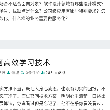
试
E
场合不适合面向对象？软件设计领域有哪些设计模式？
N
题
T
场景，优缺点是什么？公司级应用有哪些特别要求？怎
S
（
务化，什么样的业务需要做服务化？
1
）
基
础
知
识
如
何高效学习技术
何
高
C
15日
倾城
0条评论
283 人阅读
效
O
M
学
M
习
E
实方法不当，既让人身心疲惫，也没有切实的回报。不
N
技
T
忘干净了。面试官问技术方案，明明心里清楚，口述出
S
术
层算法，你说看过但是忘记了。他不在乎你看没看过，