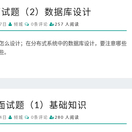
系
试题（2）数据库设计
统
架
C
27日
倾城
0条评论
257 人阅读
构
O
M
面
M
试
E
怎么设计；在分布式系统中的数据库设计，要注意哪些
N
题
T
些。
S
（
2
）
数
据
库
系
设
面试题（1）基础知识
统
计
架
C
24日
倾城
0条评论
280 人阅读
构
O
M
面
M