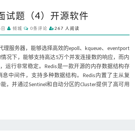
系
面试题（4）开源软件
统
架
C
6日
倾城
0条评论
267 人阅读
构
O
M
面
M
试
E
服务器，能够选择高效的epoll、kqueue、eventport
N
题
T
发的情况下，能够支持高达5万个并发连接数的响应，而内
S
（
，运行非常稳定。Redis是一款开源的内存数据结构存
4
息中间件，支持多种数据结构。Redis内置了主从复
）
开
通过Sentinel和自动分区的Cluster提供了高可用
源
软
件