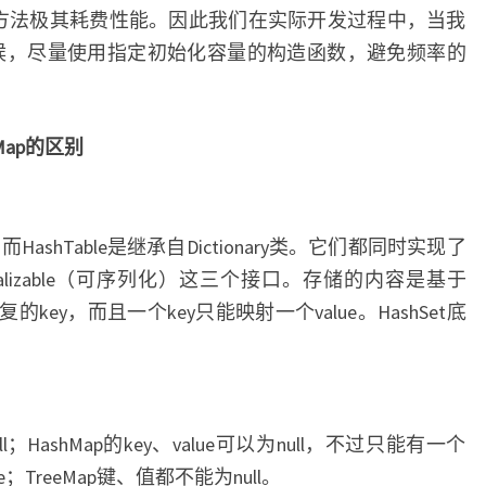
且 resize 方法极其耗费性能。因此我们在实际开发过程中，当我
的时候，尽量使用指定初始化容量的构造函数，避免频率的
eeMap的区别
类，而HashTable是继承自Dictionary类。它们都同时实现了
Serializable（可序列化）这三个接口。存储的内容是基于
复的key，而且一个key只能映射一个value。HashSet底
null；HashMap的key、value可以为null，不过只能有一个
ue；TreeMap键、值都不能为null。