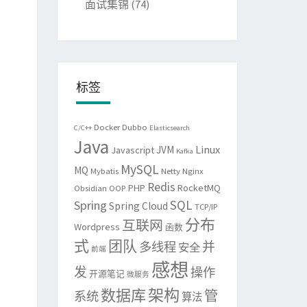
面试集锦
(74)
标签
Docker
Dubbo
C/C++
Elasticsearch
Java
Linux
JVM
Javascript
Kafka
MySQL
MQ
Mybatis
Netty
Nginx
Redis
PHP
RocketMQ
Obsidian
OOP
SQL
Spring
Spring Cloud
TCP/IP
分布
互联网
Wordpress
函数
式
团队
并
多线程
安全
前端
感想
发
操作
开源笔记
微服务
架构
数据库
管
系统
算法