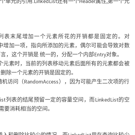
的引用.LinkedList还有一个Header属性,第一个元
ist而言，在列表末尾增加一个元素所花的开销都是固定的。对
部数组中增加一项，指向所添加的元素，偶尔可能会导致对数
st而言，这个开销是 统一的，分配一个内部Entry对象。
删除一个元素时，当前的列表移动元素后面所有的元素都会被
加或者删除一个元素的开销是固定的。
随机随机访问（RandomAccess），因为可能产生二次项的行
list列表的结尾预留一定的容量空间，而LinkedList的空
需要消耗相当的空间。
是插入和删除比较少的情况，而LinkedList用在查询比较少