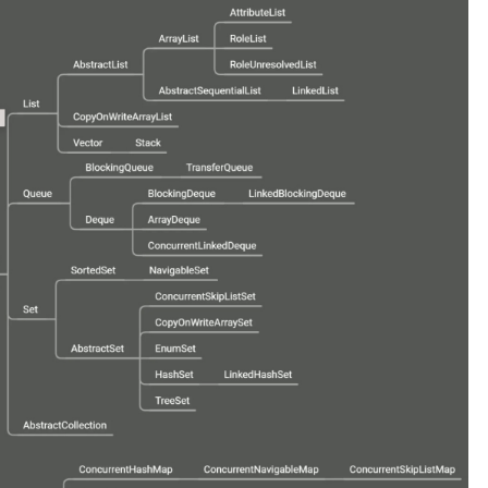
（
S
3
）
–
集
合
类