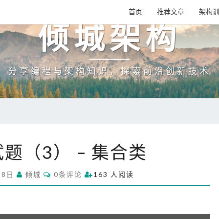
首页
推荐文章
架构
倾城架构
分享编程与架构知识，探索前沿创新技术
J
试题（3） – 集合类
a
v
C
28日
倾城
a
0条评论
163 人阅读
O
面
M
M
试
E
N
题
T