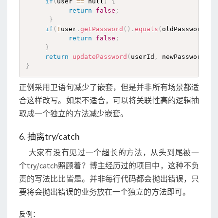
if
(
user 
==
 null
)
{
return
false
;
}
if
(
!
user
.
getPassword
(
)
.
equals
(
oldPassword
)
{
return
false
;
}
return
updatePassword
(
userId
,
 newPassword
)
;
}
正例采用卫语句减少了嵌套，但是并非所有场景都适
合这样改写。如果不适合，可以将关联性高的逻辑抽
取成一个独立的方法减少嵌套。
6. 抽离try/catch
大家有没有见过一个超长的方法，从头到尾被一
个try/catch照顾着？博主经历过的项目中，这种不负
责的写法比比皆是。并非每行代码都会抛出错误，只
要将会抛出错误的业务放在一个独立的方法即可。
反例：