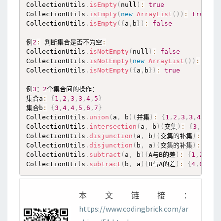
CollectionUtils
.
isEmpty
(
null
)
:
true
CollectionUtils
.
isEmpty
(
new
ArrayList
(
)
)
:
true
CollectionUtils
.
isEmpty
(
{
a
,
b
}
)
:
false
例
2
:
 判断集合是否不为空
:
CollectionUtils
.
isNotEmpty
(
null
)
:
false
CollectionUtils
.
isNotEmpty
(
new
ArrayList
(
)
)
:
fals
CollectionUtils
.
isNotEmpty
(
{
a
,
b
}
)
:
true
例
3
：
2
个集合间的操作：

集合a
:
{
1
,
2
,
3
,
3
,
4
,
5
}
集合b
:
{
3
,
4
,
4
,
5
,
6
,
7
}
CollectionUtils
.
union
(
a
,
 b
)
(
并集
)
:
{
1
,
2
,
3
,
3
,
4
,
4
,
5
,
CollectionUtils
.
intersection
(
a
,
 b
)
(
交集
)
:
{
3
,
4
,
5
}
CollectionUtils
.
disjunction
(
a
,
 b
)
(
交集的补集
)
:
{
1
,
2
CollectionUtils
.
disjunction
(
b
,
 a
)
(
交集的补集
)
:
{
1
,
2
CollectionUtils
.
subtract
(
a
,
 b
)
(
A与B的差
)
:
{
1
,
2
,
3
}
CollectionUtils
.
subtract
(
b
,
 a
)
(
B与A的差
)
:
{
4
,
6
,
7
}
本文链接：
https://www.codingbrick.com/ar