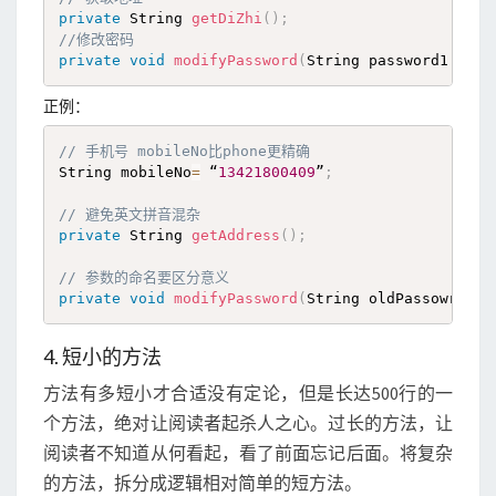
private
 String 
getDiZhi
(
)
;
//修改密码
private
void
modifyPassword
(
String password1 
,
Str
正例：
// 手机号 mobileNo比phone更精确
String mobileNo
=
 “
13421800409
”
;
// 避免英文拼音混杂
private
 String 
getAddress
(
)
;
// 参数的命名要区分意义
private
void
modifyPassword
(
String oldPassowrd
,
St
4. 短小的方法
方法有多短小才合适没有定论，但是长达500行的一
个方法，绝对让阅读者起杀人之心。过长的方法，让
阅读者不知道从何看起，看了前面忘记后面。将复杂
的方法，拆分成逻辑相对简单的短方法。