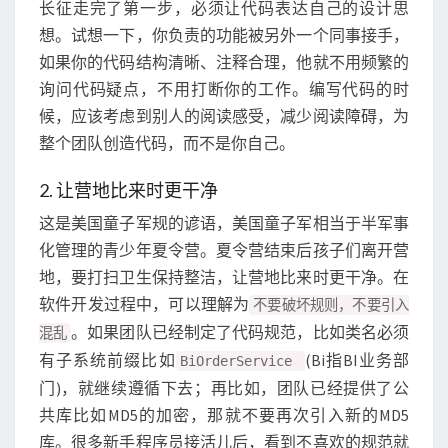
长征走完了第一步，必须让代码表达自己的设计思
想。试想一下，你负责的功能被另外一个同事接手，
如果你的代码结构清晰、注释合理，他就不用频繁的
询问代码疑点，不用打断你的工作。编写代码的时
候，应该考虑到别人的阅读感受，减少阅读障碍，为
整个团队创造代码，而不是你自己。
2. 让营地比来时更干净
这是美国童子军规的谚语，美国童子军相当于半军事
化管理的青少年夏令营。夏令营结束后孩子们离开营
地，要打扫卫生保持整洁，让营地比来时更干净。在
软件开发过程中，可以理解为
不要破坏规则，不要引入
。如果团队已经制定了代码规范，比如类名必须
混乱
有子系统前缀比如
(Bi指BI业务部
BiOrderService
门)，就继续遵循下去；再比如，团队已经提供了公
共库比如MD5的加密，那就不要再次引入新的MD5
库。很多新手程序员接活儿后，看到不喜欢的规范就