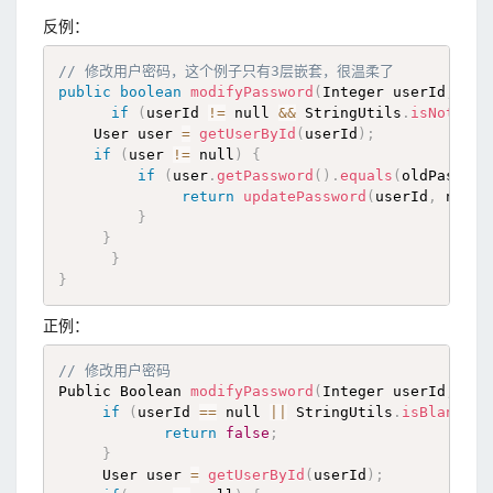
反例：
// 修改用户密码，这个例子只有3层嵌套，很温柔了
public
boolean
modifyPassword
(
Integer userId
,
 Str
if
(
userId 
!=
 null 
&&
 StringUtils
.
isNotBlan
    User user 
=
getUserById
(
userId
)
;
if
(
user 
!=
 null
)
{
if
(
user
.
getPassword
(
)
.
equals
(
oldPasswor
return
updatePassword
(
userId
,
 newPa
}
}
}
}
正例：
// 修改用户密码 
Public Boolean 
modifyPassword
(
Integer userId
,
 Str
if
(
userId 
==
 null 
||
 StringUtils
.
isBlank
(
ne
return
false
;
}
     User user 
=
getUserById
(
userId
)
;