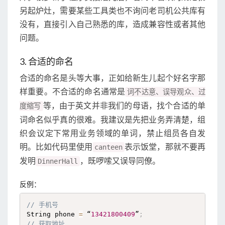
另起炉灶，需要某些工具类也不询问老司机公共库有
没有，直接引入自己熟悉的库，造成兼容性或者其他
问题。
3. 合适的命名
合适的命名是头等大事，正如给新生儿起个好名字那
样重要。不合适的命名通常是
词不达意、误导观众、过
等，由于英文并非我们的母语，找个合适的单
度缩写
词命名似乎真的很难。我建议是先把业务弄清楚，组
织会议定下常用业务领域的单词，禁止组员各自发
明。比如代码里使用
表示饭堂，那就不要再
canteen
发明
，既啰嗦又误导同僚。
DinnerHall
反例：
// 手机号
String phone 
=
 “
13421800409
”
;
// 获取地址