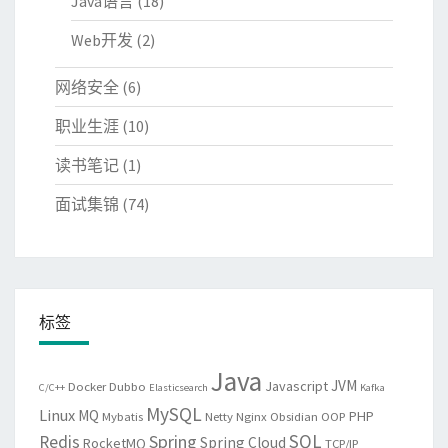
Java语言
(18)
Web开发
(2)
网络安全
(6)
职业生涯
(10)
读书笔记
(1)
面试集锦
(74)
标签
Java
JVM
Javascript
Docker
Dubbo
C/C++
Elasticsearch
Kafka
MySQL
Linux
MQ
PHP
Mybatis
Netty
Nginx
Obsidian
OOP
SQL
Spring
Redis
Spring Cloud
RocketMQ
TCP/IP