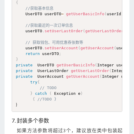
{
//获取基本信息 
    UserDTO userDTO
=
getUserBasicInfo
(
userId
)
;
//获取最近的一次订单信息
    userDTO
.
setUserLastOrder
(
getUserLastOrder
(
use
// 获取钱包、可用优惠券张数等
    userDTO
.
setUserAccount
(
getUserAccount
(
userId
)
return
 userDTO
;
}
private
  UserDTO 
getUserBasicInfo
(
Integer userId
)
private
  UserLastOrder 
getUserLastOrder
(
Integer u
private
  UserAccount 
getUserAccount
(
Integer userI
try
{
// TODO
}
catch
(
 Exception e
)
{
//TODO }
｝
7. 封装多个参数
如果方法参数将超过3个，建议放在类中包装起