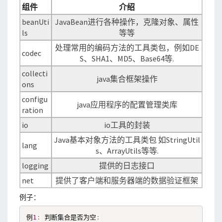
组件
介绍
beanUti
JavaBean进行各种操作，克隆对象、属性
ls
等等
处理常用的编码方法的工具类包，例如DE
codec
S、SHA1、MD5、Base64等.
collecti
java集合框架操作
ons
configu
java应用程序的配置管理类库
ration
io
io工具的封装
Java基本对象方法的工具类包 如StringUtil
lang
s、ArrayUtils等等.
logging
提供的日志接口
net
提供了客户端和服务器端的数据验证框架
例子：
例
1
:
 判断集合是否为空
: