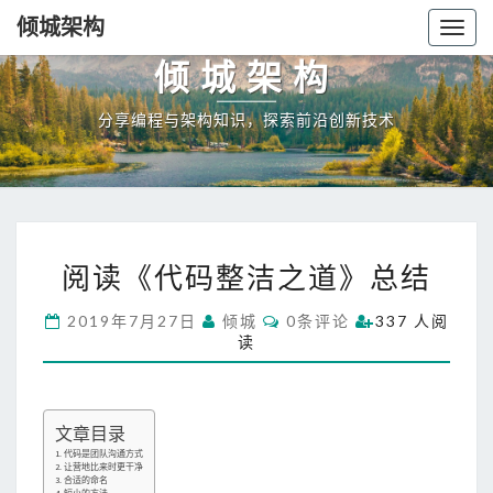
倾城架构
Togg
navig
倾城架构
分享编程与架构知识，探索前沿创新技术
阅
阅读《代码整洁之道》总结
读
《
C
2019年7月27日
倾城
0条评论
337 人阅
代
O
读
码
M
M
整
E
洁
N
T
之
文章目录
S
道
1. 代码是团队沟通方式
》
2. 让营地比来时更干净
3. 合适的命名