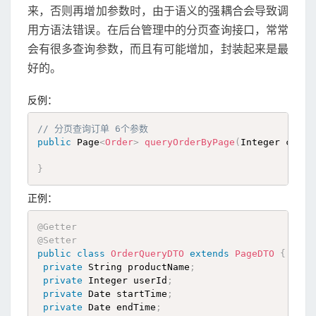
来，否则再增加参数时，由于语义的强耦合会导致调
用方语法错误。在后台管理中的分页查询接口，常常
会有很多查询参数，而且有可能增加，封装起来是最
好的。
反例：
// 分页查询订单 6个参数
public
 Page
<
Order
>
queryOrderByPage
(
Integer curre
}
正例：
@Getter
@Setter
public
class
OrderQueryDTO
extends
PageDTO
{
private
 String productName
;
private
 Integer userId
;
private
 Date startTime
;
private
 Date endTime
;