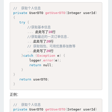
//  获取个人信息
private
 UserDTO 
getUserDTO
(
Integer userId
)
{
try
{
//获取基本信息 
.
.
.
 此处写了
10
行

//获取最近的一次订单信息.
.
.
.
此处写了
20
行

// 获取钱包、可用优惠券张数等
.
.
.
此处写了
20
行

}
catch
(
Exception
 e
)
{
        logger
.
error
(
e
)
;
return
 null
;
}
}
return
 userDTO
;
}
正例：
//  获取个人信息
private
 UserDTO 
getUserDTO
(
Integer userId
)