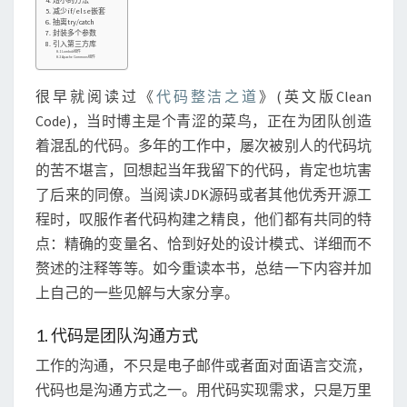
总
4. 短小的方法
5. 减少if/else嵌套
结
6. 抽离try/catch
7. 封装多个参数
8. 引入第三方库
8.1 Lombok组件
8.2 Apache Commons组件
很早就阅读过《
代码整洁之道
》(英文版Clean
Code)，当时博主是个青涩的菜鸟，正在为团队创造
着混乱的代码。多年的工作中，屡次被别人的代码坑
的苦不堪言，回想起当年我留下的代码，肯定也坑害
了后来的同僚。当阅读JDK源码或者其他优秀开源工
程时，叹服作者代码构建之精良，他们都有共同的特
点：精确的变量名、恰到好处的设计模式、详细而不
赘述的注释等等。如今重读本书，总结一下内容并加
上自己的一些见解与大家分享。
1. 代码是团队沟通方式
工作的沟通，不只是电子邮件或者面对面语言交流，
代码也是沟通方式之一。用代码实现需求，只是万里