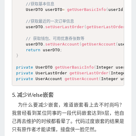
//获取基本信息 
    UserDTO userDTO
=
getUserBasicInfo
(
userId
)
;
//获取最近的一次订单信息
    userDTO
.
setUserLastOrder
(
getUserLastOrder
(
use
// 获取钱包、可用优惠券张数等
    userDTO
.
setUserAccount
(
getUserAccount
(
userId
)
return
 userDTO
;
}
private
 UserDTO 
getUserBasicInfo
(
Integer userId
)
;
private
 UserLastOrder 
getUserLastOrder
(
Integer us
private
 UserAccount 
getUserAccount
(
Integer userId
5. 减少if/else嵌套
为什么要减少嵌套，难道嵌套看上去不时尚吗？
我曾经看到某位同事的一段代码嵌套达到9层，他自
己再去维护的时候都看晕了。代码过度嵌套的结果是
只有原作者才能读懂，接盘侠一脸茫然。