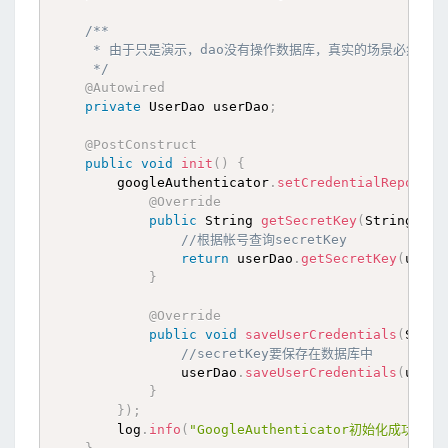
/**

     * 由于只是演示，dao没有操作数据库，真实的场景必然要持
     */
@Autowired
private
 UserDao userDao
;
@PostConstruct
public
void
init
(
)
{
        googleAuthenticator
.
setCredentialReposito
@Override
public
 String 
getSecretKey
(
String use
//根据帐号查询secretKey
return
 userDao
.
getSecretKey
(
userN
}
@Override
public
void
saveUserCredentials
(
Strin
//secretKey要保存在数据库中
                userDao
.
saveUserCredentials
(
userN
}
}
)
;
        log
.
info
(
"GoogleAuthenticator初始化成功"
)
;