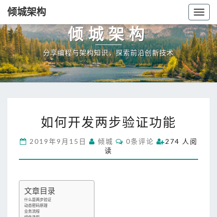
倾城架构
Togg
navig
倾城架构
分享编程与架构知识，探索前沿创新技术
如
如何开发两步验证功能
何
开
C
2019年9月15日
倾城
0条评论
274 人阅
发
O
读
两
M
M
步
E
验
N
T
证
文章目录
S
功
什么是两步验证
能
动态密码原理
业务流程