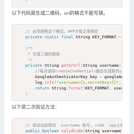
}
以下代码是生成二维码，uri的格式不能写错。
// 必须按照这个格式，APP才能正常绑定
private
static
final
 String KEY_FORMAT 
=
"otp
/**

     * 生成二维码链接

     */
private
 String 
getQrUrl
(
String username
)
{
//每次调用createCredentials都会生成新的secret
        GoogleAuthenticatorKey key 
=
 googleAuthen
        log
.
info
(
"username={},secretKey={}"
,
 user
return
 String
.
format
(
KEY_FORMAT
,
 username
}
以下是二次验证方法：
// 验证动态密码  username 帐号, code  app上的6位
public
boolean
validCode
(
String username
,
int