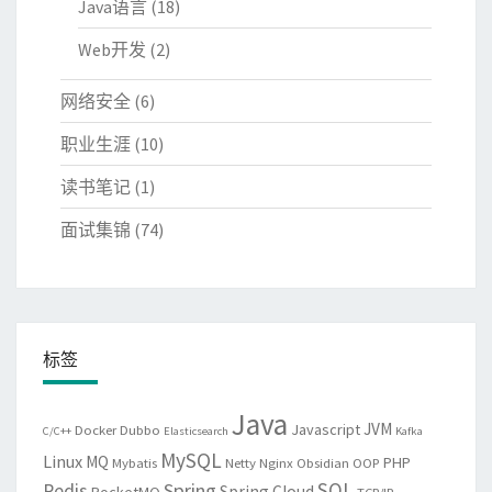
Java语言
(18)
Web开发
(2)
网络安全
(6)
职业生涯
(10)
读书笔记
(1)
面试集锦
(74)
标签
Java
JVM
Javascript
Docker
Dubbo
C/C++
Elasticsearch
Kafka
MySQL
Linux
MQ
PHP
Mybatis
Netty
Nginx
Obsidian
OOP
SQL
Spring
Redis
Spring Cloud