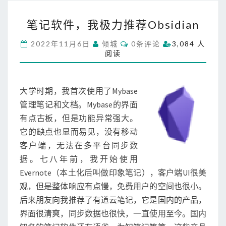
笔
笔记软件，我极力推荐Obsidian
记
软
C
2022年11月6日
倾城
0条评论
3,084 人
件
O
阅读
M
，
M
我
E
N
极
T
大学时期，我首次使用了Mybase
力
S
推
管理笔记和文档。Mybase的界面
荐
有点古板，但是功能异常强大。
O
它的缺点也显而易见，没有移动
b
客户端，无法在多平台同步数
s
i
据。七八年前，我开始使用
d
Evernote（本土化后叫做印象笔记），客户端UI很美
i
观，但是整体响应有点慢，免费用户的空间也很小。
a
后来朋友向我推荐了有道云笔记，它是国内的产品，
n
界面很清爽，同步数据也很快，一直使用至今。国内