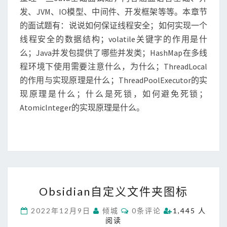
S
7
发、JVM、IO模型、中间件、开发框架等等。本章节
）
的面试题有：说说如何保证线程安全；如何实现一个
-
线程安全的数据结构；volatile关键字的作用是什
线
么；Java并发包提供了哪些并发类；HashMap在多线
程
安
程环境下使用需要注意什么，为什么；ThreadLocal
全
的作用与实现原理是什么；ThreadPoolExecutor的实
现原理是什么；什么是死锁，如何避免死锁；
Atomiclnteger的实现原理是什么。
O
Obsidian自定义文件夹图标
b
s
C
2022年12月9日
倾城
0条评论
1,445 人
i
O
阅读
M
d