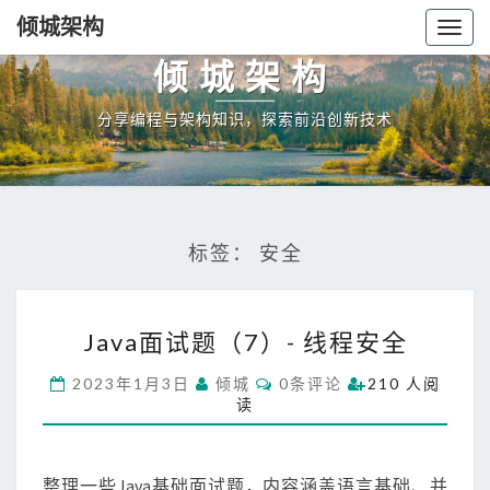
倾城架构
Togg
navig
倾城架构
分享编程与架构知识，探索前沿创新技术
标签：
安全
J
Java面试题（7）- 线程安全
a
v
C
2023年1月3日
倾城
0条评论
210 人阅
a
O
读
M
面
M
试
E
N
题
T
整理一些Java基础面试题，内容涵盖语言基础、并
（