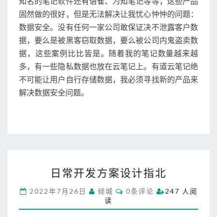
知名的笔记软件还有语雀、为知笔记等等，这些产品
固然做的很好，但是无法解决让我忧心忡忡的问题：
数据安全。没有任何一家公司敢保证决不泄露客户数
据，要么是被黑客窃取数据，要么被公司内鬼盗卖数
据，这些案例比比皆是。随着我的笔记数量越来越
多，有一些隐私数据也放在云笔记上。有道云笔记绝
不可能让用户自行存储数据，我必须寻找新的产品来
解决数据安全问题。
日
日常开发方案设计指北
常
开
C
2022年7月26日
倾城
0条评论
247 人阅
发
O
读
M
方
M
案