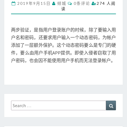
C
2019年9月15日
倾城
0条评论
274 人阅
发
O
读
M
两
M
步
E
N
验
T
两步验证，是指用户登录账户的时候，除了要输入用
证
S
功
户名和密码，还要求用户输入一个动态密码，为帐户
能
添加了一层额外保护。这个动态密码要么是专门的硬
件，要么由用户手机APP提供。即使入侵者窃取了用
户密码，也会因不能使用用户手机而无法登录帐户。
Search
Search
for: