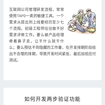
E
N
设
T
互联网公司管理研发流程，常常
计
S
指
使用TAPD一类的敏捷工具。一个
北
需求从提出到上线要经历至少七
个流程。初级工程师往往做不好
需求评审工作。要么被产品经理
牵着鼻子走，让干什么就干什
么；要么预估不到隐藏的工作量，在开发排期阶段给
出不合理的排期，导致开发时间紧张，最后加班应付
测试。
如
如何开发两步验证功能
何
开