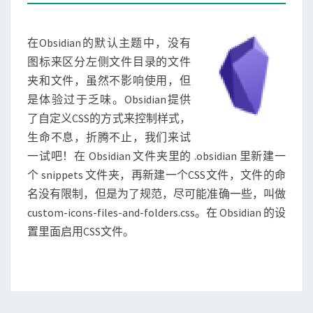
M
i
E
N
a
T
在Obsidian的默认主题中，没有
n
S
自
图标来区分左侧文件目录的文件
定
夹和文件，虽然不影响使用，但
义
是体验过于乏味。Obsidian提供
文
了自定义CSS的方式来控制样式，
件
夹
生命不息，折腾不止，我们来试
图
一试吧！在 Obsidian 文件夹里的 .obsidian 里新建一
标
个 snippets 文件夹，再新建一个CSS文件，文件的命
名没有限制，但是为了规范，尽可能准确一些，叫做
custom-icons-files-and-folders.css。在 Obsidian 的设
置里面启用CSS文件。