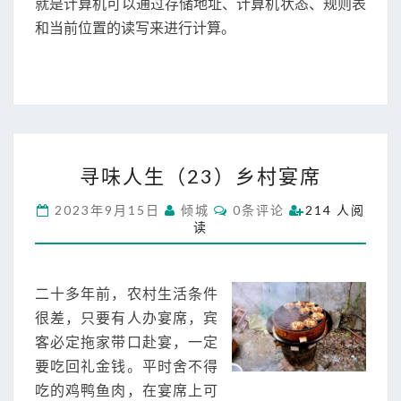
就是计算机可以通过存储地址、计算机状态、规则表
和当前位置的读写来进行计算。
寻
寻味人生（23）乡村宴席
味
人
C
2023年9月15日
倾城
0条评论
214 人阅
生
O
读
M
（
M
2
E
N
3
T
二十多年前，农村生活条件
）
S
乡
很差，只要有人办宴席，宾
村
客必定拖家带口赴宴，一定
宴
要吃回礼金钱。平时舍不得
席
吃的鸡鸭鱼肉，在宴席上可