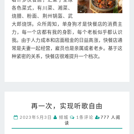
是
各色菜式，有川菜、湘菜、
干
烧腊、粉面、荆州锅盔、武
豆
大郎烧饼。众所周知，单身狗才是快餐店的消费主
角
红
力，每一个店都有我的身影，每个老板似乎都认识
烧
我。由于人力成本和店面租金的日益高涨，快餐店通
肉
常是夫妻一起经营，雇员也是亲属或者老乡。基于这
种紧密的关系，快餐店很难提升一个档次。
再
再一次，实现听歌自由
一
次
C
2023年5月3日
倾城
1条评论
777 人阅
，
O
读
M
实
M
现
E