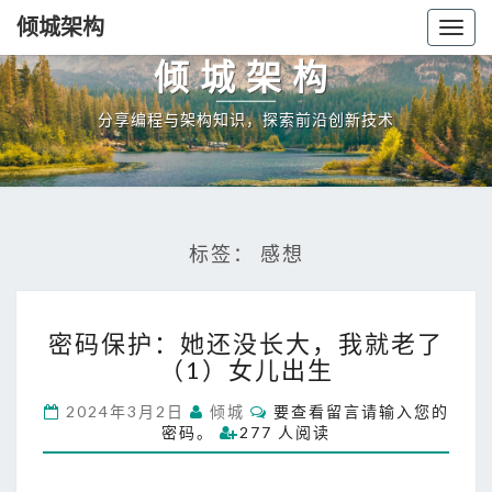
倾城架构
Togg
navig
倾城架构
分享编程与架构知识，探索前沿创新技术
标签：
感想
密
密码保护：她还没长大，我就老了
码
（1）女儿出生
保
护
C
2024年3月2日
倾城
要查看留言请输入您的
：
O
密码。
277 人阅读
她
M
M
还
E
没
N