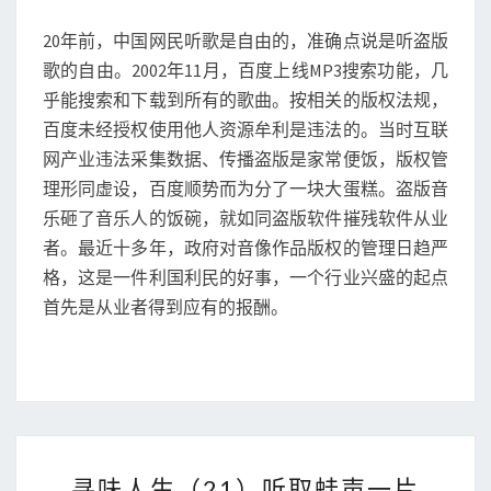
N
听
T
20年前，中国网民听歌是自由的，准确点说是听盗版
歌
S
自
歌的自由。2002年11月，百度上线MP3搜索功能，几
由
乎能搜索和下载到所有的歌曲。按相关的版权法规，
百度未经授权使用他人资源牟利是违法的。当时互联
网产业违法采集数据、传播盗版是家常便饭，版权管
理形同虚设，百度顺势而为分了一块大蛋糕。盗版音
乐砸了音乐人的饭碗，就如同盗版软件摧残软件从业
者。最近十多年，政府对音像作品版权的管理日趋严
格，这是一件利国利民的好事，一个行业兴盛的起点
首先是从业者得到应有的报酬。
寻
寻味人生（21）听取蛙声一片
味