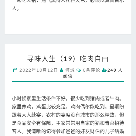
一起吃火锅，热气熏得人花容失色，必须以真面目示
人。
寻
寻味人生（19）吃肉自由
味
人
C
2022年10月12日
倾城
0条评论
248 人
生
O
阅读
M
（
M
1
E
N
9
T
小时候家里生活条件不好，很少吃到猪肉或者牛肉。
）
S
吃
家里养鸡，鸡蛋比较充足，鸡肉偶尔能吃到。最期盼
肉
跟着大人赴宴，农村的宴席没有城市的那么精致，但
自
是食品安全有保障，主家常常用自家的猪和青菜招待
由
客人。我清晰的记得参加爸爸的好友财伯的儿子结婚