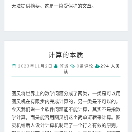
T
无法提供摘要。这是一篇受保护的文章。
长
S
大
，
我
就
老
了
计
（
计算的本质
算
1
的
）
C
2023年11月2日
倾城
0条评论
294 人阅
本
O
女
读
M
质
儿
M
E
出
N
生
T
图灵将世界上的数学问题分成了两类，一类是可以用
S
图灵机在有限步内完成计算的，另一类是不可以的。
今天我们说一个软件问题能不能计算，其实不是指数
学计算，而是能否用图灵机这个简单逻辑来计算。图
灵机给后人设计计算机制定了一个行之有效的原则，