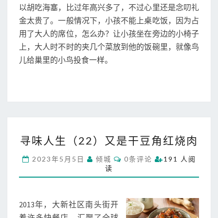
以胡吃海塞，比过年高兴多了，不过心里还是念叨礼
金太贵了。一般情况下，小孩不能上桌吃饭，因为占
用了大人的席位，怎么办？让小孩坐在旁边的小椅子
上，大人时不时的夹几个菜放到他的饭碗里，就像鸟
儿给巢里的小鸟投食一样。
寻
寻味人生（22）又是干豆角红烧肉
味
人
C
2023年5月5日
倾城
0条评论
191 人阅
生
O
读
M
（
M
2
E
N
2
T
2013年，大新社区南头街开
）
S
又
着许多快餐店，汇聚了全球