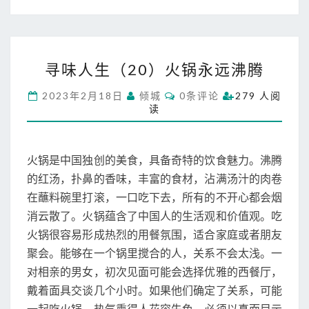
寻
寻味人生（20）火锅永远沸腾
味
人
C
2023年2月18日
倾城
0条评论
279 人阅
生
O
读
M
（
M
2
E
N
0
T
火锅是中国独创的美食，具备奇特的饮食魅力。沸腾
）
S
火
的红汤，扑鼻的香味，丰富的食材，沾满汤汁的肉卷
锅
在蘸料碗里打滚，一口吃下去，所有的不开心都会烟
永
消云散了。火锅蕴含了中国人的生活观和价值观。吃
远
火锅很容易形成热烈的用餐氛围，适合家庭或者朋友
沸
腾
聚会。能够在一个锅里搅合的人，关系不会太浅。一
对相亲的男女，初次见面可能会选择优雅的西餐厅，
戴着面具交谈几个小时。如果他们确定了关系，可能