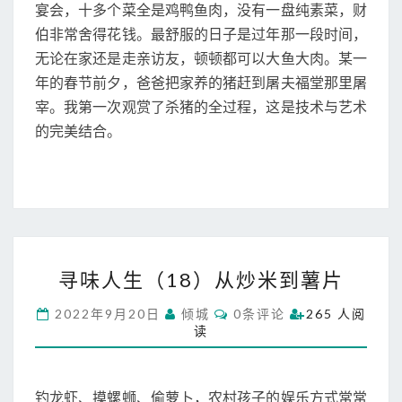
宴会，十多个菜全是鸡鸭鱼肉，没有一盘纯素菜，财
伯非常舍得花钱。最舒服的日子是过年那一段时间，
无论在家还是走亲访友，顿顿都可以大鱼大肉。某一
年的春节前夕，爸爸把家养的猪赶到屠夫福堂那里屠
宰。我第一次观赏了杀猪的全过程，这是技术与艺术
的完美结合。
寻
寻味人生（18）从炒米到薯片
味
人
C
2022年9月20日
倾城
0条评论
265 人阅
生
O
读
M
（
M
1
E
N
8
T
钓龙虾、摸螺蛳、偷萝卜，农村孩子的娱乐方式常常
）