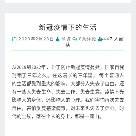
新
新冠疫情下的生活
冠
疫
C
2023年2月23日
倾城
0条评论
447 人阅
情
O
读
M
下
M
的
E
N
生
T
从2019到2022年，为了防止新冠疫情蔓延，国家自我
活
S
封锁了三年之久。在这漫长的三年里， 每个普通人
的生活都受到重大的影响，大部分人失去了自由，还
有一些人失去生命、失去工作、失去生意。疫情不光
影响人的身体，还影响人的心理。我们害怕再次失去
自由，害怕反复感染病毒，对未来也失去了信心。时
代的尘埃，落在个人的身上，都是一座山。