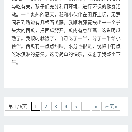
S
从
与吃有关，孩子们充分利用环境，进行环保的健身活
炒
动。一个炎热的夏天，我和小伙伴在田野上玩，无意
米
间看到路边有几根西瓜藤。我顺着藤蔓拽出来一个拳
到
头大的西瓜，把西瓜掰开，瓜肉有点红瓤，这说明瓜
薯
片
熟了。我顿时就饿了，自己吃了一半，分了一半给小
伙伴。西瓜有一点点甜味，水分也很足，恍惚中有点
吃冰淇淋的感觉。这份简单的快乐，抚慰了我整个下
午。
Posts
第 1 / 6页
1
2
3
4
5
...
»
末页 »
navigation