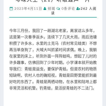
人
C
2023年4月11日
倾城
0条评论
262 人阅
生
O
读
M
（
M
2
E
N
1
T
今年三月份，我回了一趟湖北老家，离家这么多年，
）
S
听
这是第一次春季返乡。连续下了几天大雨，雨后池塘
取
积攒了许多水，水里的土克马（农村常见蛙类）不想
蛙
再当单身狗了，大喊大叫抓紧时间求偶。晚上，我躺
声
在家里的床上，听到外面一阵阵蛙鸣，想起了儿时的
一
片
许多趣事，仿佛回到了少年时期。小学课本就开始教
导我们：青蛙是益虫，要保护青蛙。但是农村的物质
短缺啊，农村人也的确短视，青蛙是田野里能抓到最
好吃的东西了。青蛙是两栖动物，在水里和陆地上都
非常灵活和机警。钓青蛙，是活捉青蛙的不二法门。