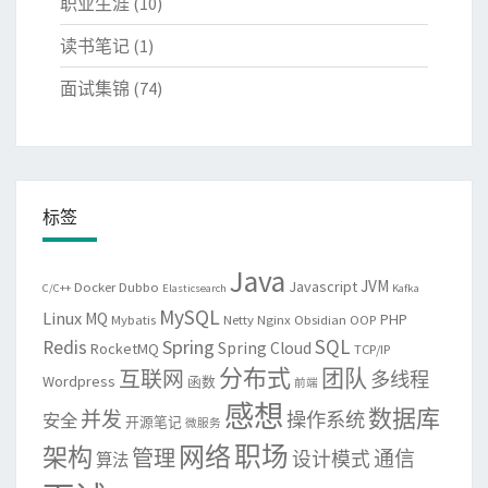
职业生涯
(10)
读书笔记
(1)
面试集锦
(74)
标签
Java
JVM
Javascript
Docker
Dubbo
C/C++
Elasticsearch
Kafka
MySQL
Linux
MQ
PHP
Mybatis
Netty
Nginx
Obsidian
OOP
SQL
Spring
Redis
Spring Cloud
RocketMQ
TCP/IP
分布式
团队
互联网
多线程
Wordpress
函数
前端
感想
数据库
并发
操作系统
安全
开源笔记
微服务
网络
职场
架构
管理
通信
设计模式
算法