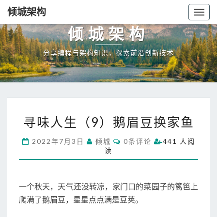
倾城架构
Togg
navig
倾城架构
分享编程与架构知识，探索前沿创新技术
寻
寻味人生（9）鹅眉豆换家鱼
味
人
C
2022年7月3日
倾城
0条评论
441 人阅
生
O
读
（
M
M
9
E
）
N
T
鹅
一个秋天，天气还没转凉，家门口的菜园子的篱笆上
S
眉
爬满了鹅眉豆，星星点点满是豆荚。
豆