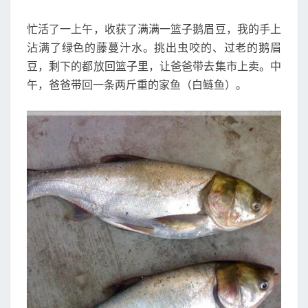
忙活了一上午，收获了满满一篮子鹅眉豆，我的手上
沾满了绿色的藤蔓汁水。挑出虫咬的、过老的鹅眉
豆，剩下的都放回篮子里，让爸爸带去集市上卖。中
午，爸爸带回一条两斤重的家鱼（白鲢鱼）。