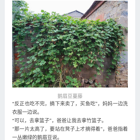
换
家
鱼
鹅眉豆蔓藤
“反正也吃不完，摘下来卖了，买鱼吃”，妈妈一边洗
衣服一边说。
“可以，去拿篮子”，爸爸让我去拿竹篮子。
"那一片太高了，要站在凳子上才摘得着"，爸爸指着
一丛嫩绿的鹅眉豆说。